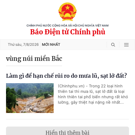
CHÍNH PHỦ NƯỚC CỘNG HÒA XÃ HỘI CHỦ NGHĨA VIỆT NAM
Báo Điện tử Chính phủ
Thứ sáu,
7/8/2026
MỚI NHẤT
vùng núi miền Bắc
Làm gì để hạn chế rủi ro do mưa lũ, sạt lở đất?
(Chinhphu.vn) - Trong 22 loại hình
thiên tai thì mưa lũ, sạt lở đất là loại
hình thiên tai phổ biến nhưng rất khó
lường, gây thiệt hại nặng nề nhất...
Hiển thị thêm bài