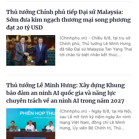
Thủ tướng Chính phủ tiếp Đại sứ Malaysia:
Sớm đưa kim ngạch thương mại song phương
đạt 20 tỷ USD
(Chinhphu.vn) - Chiều 6/8, tại trụ sở
Chính phủ, Thủ tướng Lê Minh Hưng
đã tiếp Đại sứ Malaysia Tan Yang Thai
tới chào từ biệt nhân kết thúc...
Thủ tướng Lê Minh Hưng: Xây dựng Khung
bảo đảm an ninh AI quốc gia và năng lực
chuyên trách về an ninh AI trong năm 2027
(Chinhphu.vn) - Ngày 6/8, tại Hà Nội,
sau Lễ mít tinh kỷ niệm ngày An ninh
mạng Việt Nam, đồng chí Lê Minh
Hưng, Ủy viên Bộ Chính trị, Thủ...