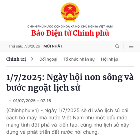
CHÍNH PHỦ NƯỚC CỘNG HÒA XÃ HỘI CHỦ NGHĨA VIỆT NAM
Báo Điện tử Chính phủ
Thứ sáu,
7/8/2026
MỚI NHẤT
Chính trị
Đối ngoại
Tổ chức nhân sự
Hội nhập
1/7/2025: Ngày hội non sông và
bước ngoặt lịch sử
01/07/2025
07:16
(Chinhphu.vn) - Ngày 1/7/2025 sẽ đi vào lịch sử cải
cách bộ máy nhà nước Việt Nam như một dấu mốc
mang tính đột phá và kiến tạo, cũng như lịch sử xây
dựng và phát triển đất nước nói chung.