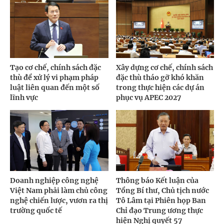
Tạo cơ chế, chính sách đặc
Xây dựng cơ chế, chính sách
thù để xử lý vi phạm pháp
đặc thù tháo gỡ khó khăn
luật liên quan đến một số
trong thực hiện các dự án
lĩnh vực
phục vụ APEC 2027
Doanh nghiệp công nghệ
Thông báo Kết luận của
Việt Nam phải làm chủ công
Tổng Bí thư, Chủ tịch nước
nghệ chiến lược, vươn ra thị
Tô Lâm tại Phiên họp Ban
trường quốc tế
Chỉ đạo Trung ương thực
hiện Nghị quyết 57