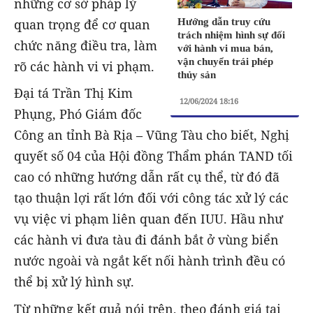
những cơ sở pháp lý
quan trọng để cơ quan
Hướng dẫn truy cứu
trách nhiệm hình sự đối
chức năng điều tra, làm
với hành vi mua bán,
vận chuyển trái phép
rõ các hành vi vi phạm.
thủy sản
Đại tá Trần Thị Kim
12/06/2024 18:16
Phụng, Phó Giám đốc
Công an tỉnh Bà Rịa – Vũng Tàu cho biết, Nghị
quyết số 04 của Hội đồng Thẩm phán TAND tối
cao có những hướng dẫn rất cụ thể, từ đó đã
tạo thuận lợi rất lớn đối với công tác xử lý các
vụ việc vi phạm liên quan đến IUU. Hầu như
các hành vi đưa tàu đi đánh bắt ở vùng biển
nước ngoài và ngắt kết nối hành trình đều có
thể bị xử lý hình sự.
Từ những kết quả nói trên, theo đánh giá tại