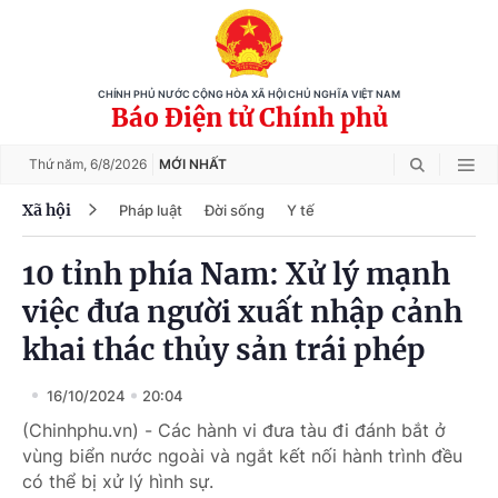
CHÍNH PHỦ NƯỚC CỘNG HÒA XÃ HỘI CHỦ NGHĨA VIỆT NAM
Báo Điện tử Chính phủ
Thứ năm,
6/8/2026
MỚI NHẤT
Xã hội
Pháp luật
Đời sống
Y tế
10 tỉnh phía Nam: Xử lý mạnh
việc đưa người xuất nhập cảnh
khai thác thủy sản trái phép
16/10/2024
20:04
(Chinhphu.vn) - Các hành vi đưa tàu đi đánh bắt ở
vùng biển nước ngoài và ngắt kết nối hành trình đều
có thể bị xử lý hình sự.