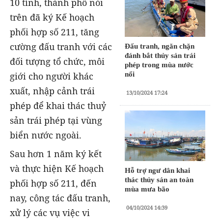
10 tỉnh, thành phố nói
trên đã ký Kế hoạch
phối hợp số 211, tăng
cường đấu tranh với các
Đấu tranh, ngăn chặn
đánh bắt thủy sản trái
đối tượng tổ chức, môi
phép trong mùa nước
giới cho người khác
nổi
xuất, nhập cảnh trái
13/10/2024 17:24
phép để khai thác thuỷ
sản trái phép tại vùng
biển nước ngoài.
Sau hơn 1 năm ký kết
và thực hiện
Kế hoạch
Hỗ trợ ngư dân khai
thác thủy sản an toàn
phối hợp số 211, đến
mùa mưa bão
nay, công tác đấu tranh,
04/10/2024 14:39
xử lý các vụ việc vi