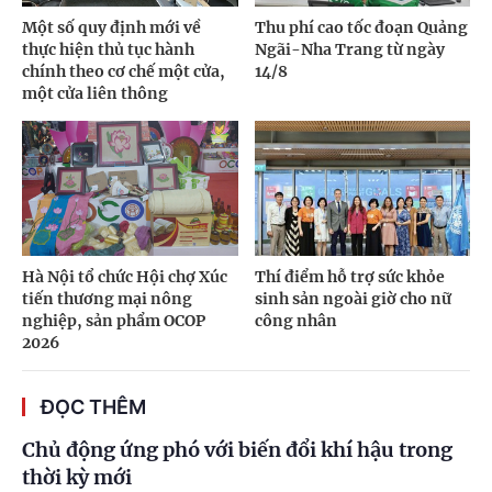
Một số quy định mới về
Thu phí cao tốc đoạn Quảng
thực hiện thủ tục hành
Ngãi-Nha Trang từ ngày
chính theo cơ chế một cửa,
14/8
một cửa liên thông
Hà Nội tổ chức Hội chợ Xúc
Thí điểm hỗ trợ sức khỏe
tiến thương mại nông
sinh sản ngoài giờ cho nữ
nghiệp, sản phẩm OCOP
công nhân
2026
ĐỌC THÊM
Chủ động ứng phó với biến đổi khí hậu trong
thời kỳ mới