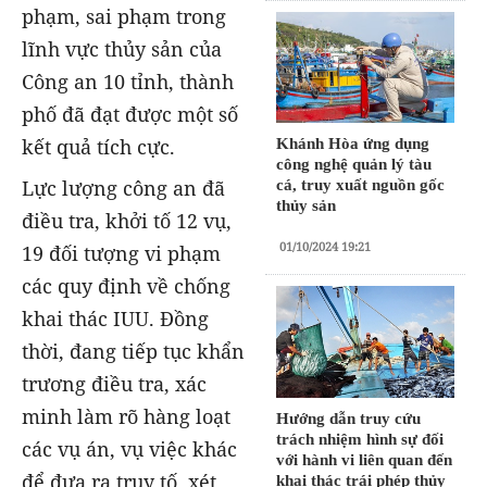
phạm, sai phạm trong
lĩnh vực thủy sản của
Công an 10 tỉnh, thành
phố đã đạt được một số
kết quả tích cực.
Khánh Hòa ứng dụng
công nghệ quản lý tàu
Lực lượng công an đã
cá, truy xuất nguồn gốc
thủy sản
điều tra, khởi tố 12 vụ,
01/10/2024 19:21
19 đối tượng vi phạm
các quy định về chống
khai thác IUU. Đồng
thời, đang tiếp tục khẩn
trương điều tra, xác
minh làm rõ hàng loạt
Hướng dẫn truy cứu
trách nhiệm hình sự đối
các vụ án, vụ việc khác
với hành vi liên quan đến
để đưa ra truy tố, xét
khai thác trái phép thủy