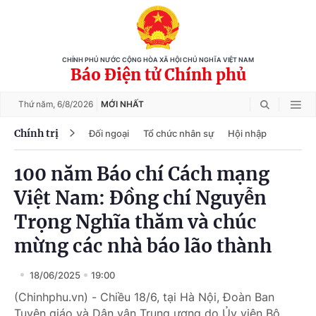
CHÍNH PHỦ NƯỚC CỘNG HÒA XÃ HỘI CHỦ NGHĨA VIỆT NAM
Báo Điện tử Chính phủ
Thứ năm,
6/8/2026
MỚI NHẤT
Chính trị
Đối ngoại
Tổ chức nhân sự
Hội nhập
100 năm Báo chí Cách mạng
Việt Nam: Đồng chí Nguyễn
Trọng Nghĩa thăm và chúc
mừng các nhà báo lão thành
18/06/2025
19:00
(Chinhphu.vn) - Chiều 18/6, tại Hà Nội, Đoàn Ban
Tuyên giáo và Dân vận Trung ương do Ủy viên Bộ