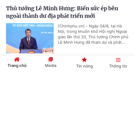
Thủ tướng Lê Minh Hưng: Biến sức ép bên
ngoài thành dư địa phát triển mới
(Chinhphu.vn) - Ngày 04/8, tại Hà
Nội, trong khuôn khổ Hội nghị Ngoại
giao lần thứ 33, Thủ tướng Chính phủ
Lê Minh Hưng đã tham dự và phát...
Trang chủ
Media
Tin nóng
Thông tin
Tăng cường sự lãnh đạo của Đảng và phát huy
vai trò của các hội quần chúng
Cổng TTĐT Chính phủ
English
中文
(Chinhphu.vn) - Thay mặt Bộ Chính
trị, Ủy viên Bộ Chính trị, Thường trực
Ban Bí thư Trần Cẩm Tú đã ký ban
hành Chỉ thị của Bộ Chính trị về...
Chuyên mục