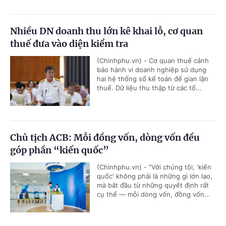
Nhiều DN doanh thu lớn kê khai lỗ, cơ quan
thuế đưa vào diện kiểm tra
(Chinhphu.vn) - Cơ quan thuế cảnh
báo hành vi doanh nghiệp sử dụng
hai hệ thống sổ kế toán để gian lận
thuế. Dữ liệu thu thập từ các tổ...
Chủ tịch ACB: Mỗi đồng vốn, dòng vốn đều
góp phần “kiến quốc”
(Chinhphu.vn) - "Với chúng tôi, 'kiến
quốc' không phải là những gì lớn lao,
mà bắt đầu từ những quyết định rất
cụ thể — mỗi dòng vốn, đồng vốn...