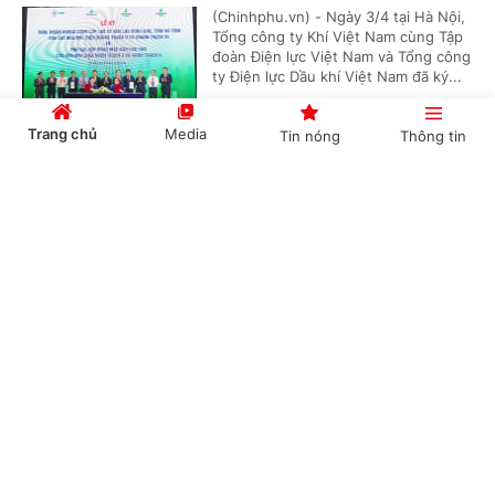
(Chinhphu.vn) - Ngày 3/4 tại Hà Nội,
Tổng công ty Khí Việt Nam cùng Tập
đoàn Điện lực Việt Nam và Tổng công
ty Điện lực Dầu khí Việt Nam đã ký...
Trang chủ
Media
Tin nóng
Thông tin
'Bón đúng, bón ít' – Triết lý làm nông nghiệp
Cổng TTĐT Chính phủ
English
中文
tử tế của một doanh nghiệp phân bón
(Chinhphu.vn) - Gần 3 thập kỷ gắn
bó với ngành phân bón, ông Phạm
Quốc Trung, Tổng Giám đốc Công ty
Cổ phần Phân bón MTK đã chọn...
Chuyên mục
CHÍNH TRỊ
KINH TẾ
Nghị quyết 79: Làn gió mới cho “hệ sinh thái
công – tư đồng hành”
VĂN HÓA
XÃ HỘI
(Chinhphu.vn) - Trong bối cảnh yêu
KHOA GIÁO
QUỐC TẾ