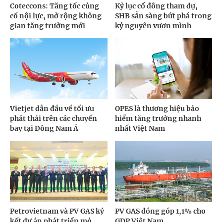
Coteccons: Tăng tốc củng
Kỷ lục cổ đông tham dự,
cố nội lực, mở rộng không
SHB sẵn sàng bứt phá trong
gian tăng trưởng mới
kỷ nguyên vươn mình
Vietjet dẫn đầu về tối ưu
OPES là thương hiệu bảo
phát thải trên các chuyến
hiểm tăng trưởng nhanh
bay tại Đông Nam Á
nhất Việt Nam
Petrovietnam và PV GAS ký
PV GAS đóng góp 1,1% cho
kết dự án phát triển mỏ
GDP Việt Nam