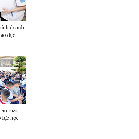
hích doanh
iáo dục
 an toàn
 lực học