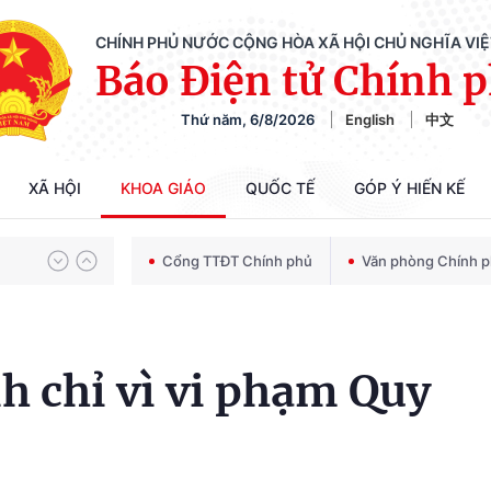
CHÍNH PHỦ NƯỚC CỘNG HÒA XÃ HỘI CHỦ NGHĨA VI
Báo Điện tử Chính 
Thứ năm, 6/8/2026
English
中文
Chiến dịch 500 ngày đêm tìm kiếm, quy tập và xác định danh tính hài cốt liệt sĩ
XÃ HỘI
KHOA GIÁO
QUỐC TẾ
GÓP Ý HIẾN KẾ
Bảo vệ nền tảng tư tưởng của Đảng trong kỷ nguyên phát triển mới
Cổng TTĐT Chính phủ
Văn phòng Chính 
Chiến dịch 500 ngày đêm tìm kiếm, quy tập và xác định danh tính hài cốt liệt sĩ
nh chỉ vì vi phạm Quy