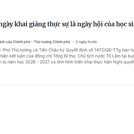
gày khai giảng thực sự là ngày hội của học s
định của Chính phủ - Thủ tướng Chính phủ
2 ngày trước
 - Phó Thủ tướng Lê Tiến Châu ký Quyết định số 1472/QĐ-TTg ban 
c hiện kết luận của đồng chí Tổng Bí thư, Chủ tịch nước Tô Lâm tại bu
 bị năm học 2026 - 2027 và tình hình triển khai thực hiện Nghị quyết
 năm học mới: Huy động nguồn lực, bảo đảm 
tập cho học sinh
gày trước
 - Trước khi năm học 2026-2027 chính thức bắt đầu, nhiều địa phư
 sách hỗ trợ học sinh, từ sách giáo khoa, bữa ăn bán trú đến phương 