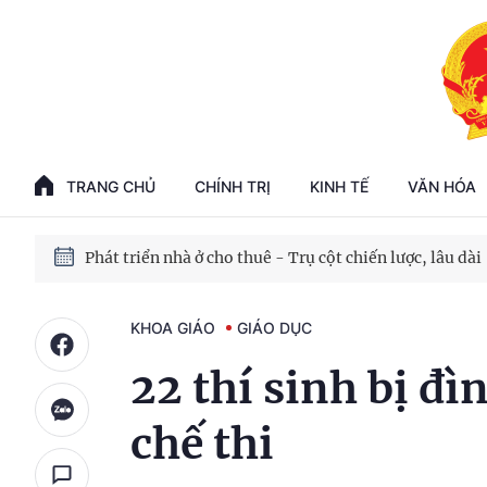
Phát triển kinh tế nhà nước trong kỷ nguyên mới
100 ngày xử lý các điểm nghẽn về chuyển đổi số
TRANG CHỦ
CHÍNH TRỊ
KINH TẾ
VĂN HÓA
Phát triển nhà ở cho thuê - Trụ cột chiến lược, lâu dài
Phát triển kinh tế nhà nước trong kỷ nguyên mới
KHOA GIÁO
GIÁO DỤC
22 thí sinh bị đì
chế thi