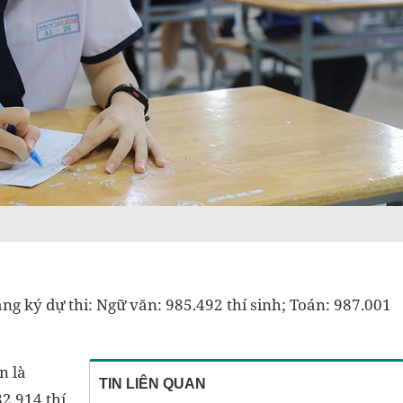
ăng ký dự thi:
Ngữ văn: 985.492 thí sinh; Toán: 987.001
n là
TIN LIÊN QUAN
82.914 thí