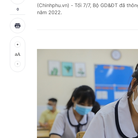
(Chinhphu.vn) - Tối 7/7, Bộ GD&ĐT đã thông
0
năm 2022.
aA