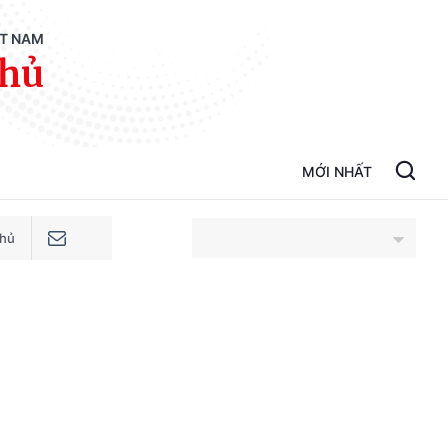
ỆT NAM
phủ
MỚI NHẤT
phủ
An Giang
Bắc Ninh
Cao Bằng