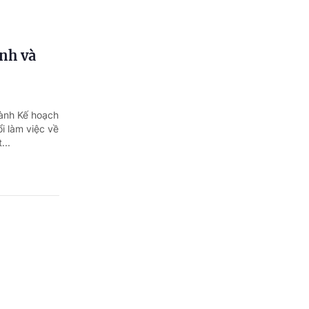
inh và
hành Kế hoạch
ổi làm việc về
...
điều
ơng đang mở
tiện đi học.