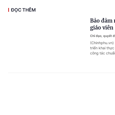
ĐỌC THÊM
Bảo đảm n
giáo viên
Chỉ đạo, quyết 
(Chinhphu.vn)
triển khai thự
công tác chuẩn
Chuẩn bị
kiện học 
Khoa giáo
2 n
(Chinhphu.vn)
rộng các chính