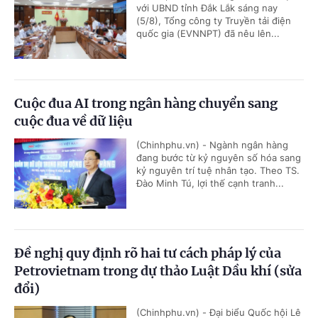
với UBND tỉnh Đắk Lắk sáng nay
(5/8), Tổng công ty Truyền tải điện
quốc gia (EVNNPT) đã nêu lên...
Cuộc đua AI trong ngân hàng chuyển sang
cuộc đua về dữ liệu
(Chinhphu.vn) - Ngành ngân hàng
đang bước từ kỷ nguyên số hóa sang
kỷ nguyên trí tuệ nhân tạo. Theo TS.
Đào Minh Tú, lợi thế cạnh tranh...
Đề nghị quy định rõ hai tư cách pháp lý của
Petrovietnam trong dự thảo Luật Dầu khí (sửa
đổi)
(Chinhphu.vn) - Đại biểu Quốc hội Lê