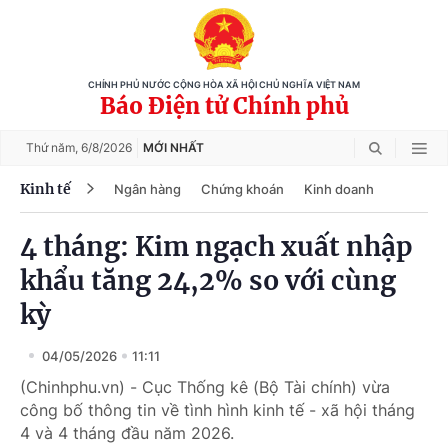
CHÍNH PHỦ NƯỚC CỘNG HÒA XÃ HỘI CHỦ NGHĨA VIỆT NAM
Báo Điện tử Chính phủ
Thứ năm,
6/8/2026
MỚI NHẤT
Kinh tế
Ngân hàng
Chứng khoán
Kinh doanh
4 tháng: Kim ngạch xuất nhập
khẩu tăng 24,2% so với cùng
kỳ
04/05/2026
11:11
(Chinhphu.vn) - Cục Thống kê (Bộ Tài chính) vừa
công bố thông tin về tình hình kinh tế - xã hội tháng
4 và 4 tháng đầu năm 2026.