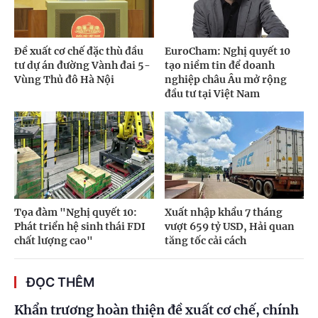
Đề xuất cơ chế đặc thù đầu
EuroCham: Nghị quyết 10
tư dự án đường Vành đai 5-
tạo niềm tin để doanh
Vùng Thủ đô Hà Nội
nghiệp châu Âu mở rộng
đầu tư tại Việt Nam
Tọa đàm "Nghị quyết 10:
Xuất nhập khẩu 7 tháng
Phát triển hệ sinh thái FDI
vượt 659 tỷ USD, Hải quan
chất lượng cao"
tăng tốc cải cách
ĐỌC THÊM
Khẩn trương hoàn thiện đề xuất cơ chế, chính