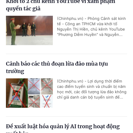
Khởi tố 2 chủ kênh YouTube vì xâm phạm
quyền tác giả
(Chinhphu.vn) - Phòng Cảnh sát kinh
tế - Công an TPHCM vừa khởi tố
Nguyễn Thị Hiền, chủ kênh YouTube
"Phương Diễm Huyền" và Nguyễn...
Cảnh báo các thủ đoạn lừa đảo mùa tựu
trường
(Chinhphu.vn) - Lợi dụng thời điểm
cao điểm tuyển sinh và chuẩn bị năm
học mới, các đối tượng lừa đảo không
chỉ giả danh cán bộ tuyển sinh để...
Đề xuất luật hóa quản lý AI trong hoạt động