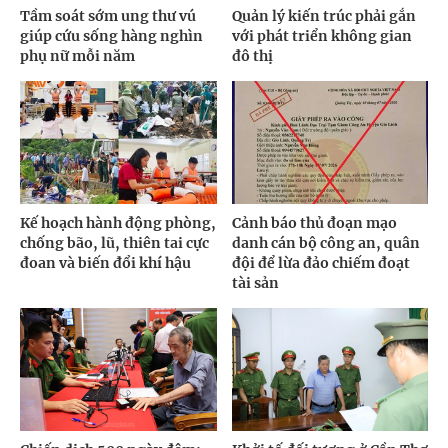
Tầm soát sớm ung thư vú
Quản lý kiến trúc phải gắn
giúp cứu sống hàng nghìn
với phát triển không gian
phụ nữ mỗi năm
đô thị
Kế hoạch hành động phòng,
Cảnh báo thủ đoạn mạo
chống bão, lũ, thiên tai cực
danh cán bộ công an, quân
đoan và biến đổi khí hậu
đội để lừa đảo chiếm đoạt
tài sản