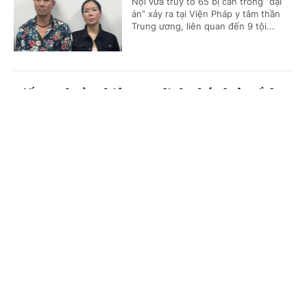
Nội vừa truy tố 65 bị can trong “đại
án” xảy ra tại Viện Pháp y tâm thần
Trung ương, liên quan đến 9 tội...
Tiếp tục hoàn thiện quy định pháp luật về đưa
lao động đi làm việc ở nước ngoài theo hợp
Cổng TTĐT Chính phủ
English
中文
đồng
Trang chủ
Media
Tin nóng
Thông tin
(Chinhphu.vn) - Sáng nay (5/8), Kỳ
họp bất thường lần thứ nhất, Quốc
hội khóa XVI tiếp tục ngày làm việc
thứ 3. Quốc hội đã nghe báo cáo về...
Chuyên mục
CHÍNH TRỊ
KINH TẾ
Ban hành cáo trạng truy tố tài xế xe tải tông
nữ sinh tử vong ở Vĩnh Long
VĂN HÓA
XÃ HỘI
(Chinhphu.vn) - Theo đó, bị can
KHOA GIÁO
QUỐC TẾ