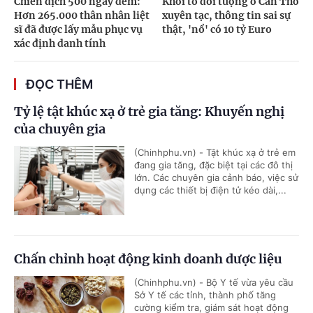
Chiến dịch 500 ngày đêm:
Khởi tố đối tượng ở Cần Thơ
Hơn 265.000 thân nhân liệt
xuyên tạc, thông tin sai sự
sĩ đã được lấy mẫu phục vụ
thật, 'nổ' có 10 tỷ Euro
xác định danh tính
ĐỌC THÊM
Tỷ lệ tật khúc xạ ở trẻ gia tăng: Khuyến nghị
của chuyên gia
(Chinhphu.vn) - Tật khúc xạ ở trẻ em
đang gia tăng, đặc biệt tại các đô thị
lớn. Các chuyên gia cảnh báo, việc sử
dụng các thiết bị điện tử kéo dài,...
Chấn chỉnh hoạt động kinh doanh dược liệu
(Chinhphu.vn) - Bộ Y tế vừa yêu cầu
Sở Y tế các tỉnh, thành phố tăng
cường kiểm tra, giám sát hoạt động