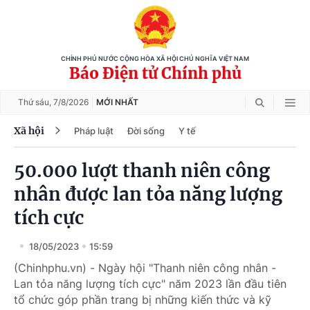
CHÍNH PHỦ NƯỚC CỘNG HÒA XÃ HỘI CHỦ NGHĨA VIỆT NAM
Báo Điện tử Chính phủ
Thứ sáu,
7/8/2026
MỚI NHẤT
Xã hội
Pháp luật
Đời sống
Y tế
50.000 lượt thanh niên công
nhân được lan tỏa năng lượng
tích cực
18/05/2023
15:59
(Chinhphu.vn) - Ngày hội "Thanh niên công nhân -
Lan tỏa năng lượng tích cực" năm 2023 lần đầu tiên
tổ chức góp phần trang bị những kiến thức và kỹ