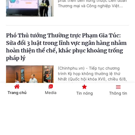
phát triển bền vững thuộc Liên đoàn
Thương mại và Công nghiệp Việt...
Phó Thủ tướng Thường trực Phạm Gia Túc:
Sửa đổi 3 luật trong lĩnh vực ngân hàng nhằm
hoàn thiện thể chế, khắc phục khoảng trống
pháp lý
(Chinhphu.vn) - Tiếp tục chương
trình Kỳ họp không thường lệ thứ
Nhất (Quốc hội khóa XVI), chiều 6/8,
Phó Thủ tướng Thường trực Phạm...
Trang chủ
Media
Tin nóng
Thông tin
Cổng TTĐT Chính phủ
English
中文
Đề xuất chính sách ưu tiên, ưu đãi trong đấu
thầu, mua sắm hàng hoá xuất xứ trong nước
(Chinhphu.vn) - Tại dự thảo Luật Đấu