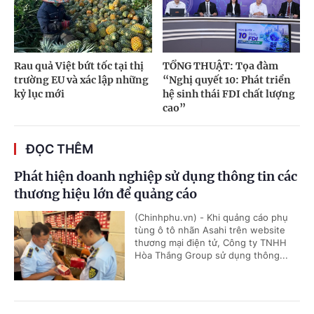
Rau quả Việt bứt tốc tại thị
TỔNG THUẬT: Tọa đàm
trường EU và xác lập những
“Nghị quyết 10: Phát triển
kỷ lục mới
hệ sinh thái FDI chất lượng
cao”
ĐỌC THÊM
Phát hiện doanh nghiệp sử dụng thông tin các
thương hiệu lớn để quảng cáo
(Chinhphu.vn) - Khi quảng cáo phụ
tùng ô tô nhãn Asahi trên website
thương mại điện tử, Công ty TNHH
Hòa Thắng Group sử dụng thông...