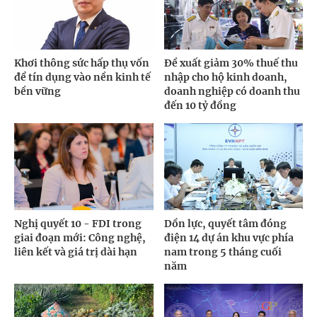
Khơi thông sức hấp thụ vốn
Đề xuất giảm 30% thuế thu
để tín dụng vào nền kinh tế
nhập cho hộ kinh doanh,
bền vững
doanh nghiệp có doanh thu
đến 10 tỷ đồng
Nghị quyết 10 - FDI trong
Dồn lực, quyết tâm đóng
giai đoạn mới: Công nghệ,
điện 14 dự án khu vực phía
liên kết và giá trị dài hạn
nam trong 5 tháng cuối
năm