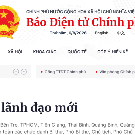
CHÍNH PHỦ NƯỚC CỘNG HÒA XÃ HỘI CHỦ NGHĨA VI
Báo Điện tử Chính 
Chiến dịch 500 ngày đêm tìm kiếm, quy tập và xác định danh tính hài cốt liệt sĩ
Thứ năm, 6/8/2026
English
中文
Bảo vệ nền tảng tư tưởng của Đảng trong kỷ nguyên phát triển mới
XÃ HỘI
KHOA GIÁO
QUỐC TẾ
GÓP Ý HIẾN KẾ
Cổng TTĐT Chính phủ
Văn phòng Chính 
Chiến dịch 500 ngày đêm tìm kiếm, quy tập và xác định danh tính hài cốt liệt sĩ
 lãnh đạo mới
 Bến Tre, TPHCM, Tiền Giang, Thái Bình, Quảng Bình, Quảng
 toàn các chức danh Bí thư, Phó Bí thư, Chủ tịch, Phó Chủ