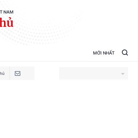
ỆT NAM
phủ
MỚI NHẤT
phủ
An Giang
Bắc Ninh
Cao Bằng