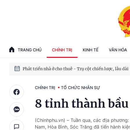
Phát triển kinh tế nhà nước trong kỷ nguyên mới
100 ngày xử lý các điểm nghẽn về chuyển đổi số
TRANG CHỦ
CHÍNH TRỊ
KINH TẾ
VĂN HÓA
Phát triển nhà ở cho thuê - Trụ cột chiến lược, lâu dài
Phát triển kinh tế nhà nước trong kỷ nguyên mới
CHÍNH TRỊ
TỔ CHỨC NHÂN SỰ
8 tỉnh thành bầu
(Chinhphu.vn) – Tuần qua, các địa phương:
Nam, Hòa Bình, Sóc Trăng đã tiến hành kiện