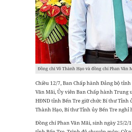
Đồng chí Võ Thành Hạo và đồng chí Phan Văn M
Chiều 12/7, Ban Chấp hành Đảng bộ tỉnh 
Văn Mãi, Ủy viên Ban Chấp hành Trung ươ
HĐND tỉnh Bến Tre giữ chức Bí thư Tỉnh ủ
Thành Hạo, Bí thư Tỉnh ủy Bến Tre nghỉ 
Đồng chí Phan Văn Mãi, sinh ngày 25/2/
tỉnh Bến Tre. Trình độ chuyên môn: Cử nh