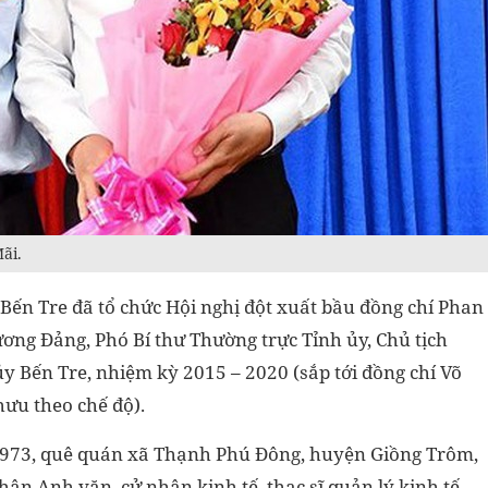
ãi.
Bến Tre đã tổ chức Hội nghị đột xuất bầu đồng chí Phan
ng Đảng, Phó Bí thư Thường trực Tỉnh ủy, Chủ tịch
y Bến Tre, nhiệm kỳ 2015 – 2020 (sắp tới đồng chí Võ
hưu theo chế độ).
1973, quê quán xã Thạnh Phú Đông, huyện Giồng Trôm,
ân Anh văn, cử nhân kinh tế, thạc sĩ quản lý kinh tế.