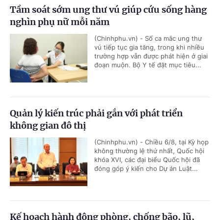
Tầm soát sớm ung thư vú giúp cứu sống hàng
nghìn phụ nữ mỗi năm
(Chinhphu.vn) - Số ca mắc ung thư
vú tiếp tục gia tăng, trong khi nhiều
trường hợp vẫn được phát hiện ở giai
đoạn muộn. Bộ Y tế đặt mục tiêu...
Quản lý kiến trúc phải gắn với phát triển
không gian đô thị
(Chinhphu.vn) - Chiều 6/8, tại Kỳ họp
không thường lệ thứ nhất, Quốc hội
khóa XVI, các đại biểu Quốc hội đã
đóng góp ý kiến cho Dự án Luật...
Kế hoạch hành động phòng, chống bão, lũ,