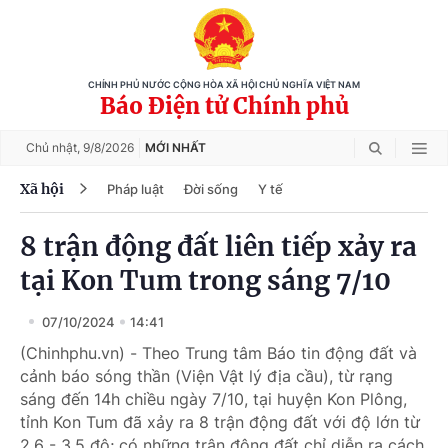
CHÍNH PHỦ NƯỚC CỘNG HÒA XÃ HỘI CHỦ NGHĨA VIỆT NAM
Báo Điện tử Chính phủ
Chủ nhật,
9/8/2026
MỚI NHẤT
Xã hội
Pháp luật
Đời sống
Y tế
8 trận động đất liên tiếp xảy ra
tại Kon Tum trong sáng 7/10
07/10/2024
14:41
(Chinhphu.vn) - Theo Trung tâm Báo tin động đất và
cảnh báo sóng thần (Viện Vật lý địa cầu), từ rạng
sáng đến 14h chiều ngày 7/10, tại huyện Kon Plông,
tỉnh Kon Tum đã xảy ra 8 trận động đất với độ lớn từ
2,6 - 3,5 độ; có những trận động đất chỉ diễn ra cách