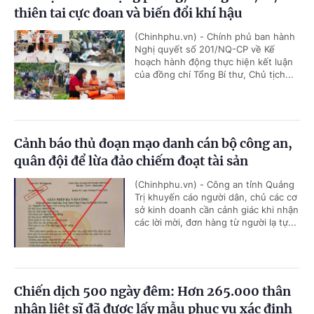
thiên tai cực đoan và biến đổi khí hậu
(Chinhphu.vn) - Chính phủ ban hành
Nghị quyết số 201/NQ-CP về Kế
hoạch hành động thực hiện kết luận
của đồng chí Tổng Bí thư, Chủ tịch...
Cảnh báo thủ đoạn mạo danh cán bộ công an,
quân đội để lừa đảo chiếm đoạt tài sản
(Chinhphu.vn) - Công an tỉnh Quảng
Trị khuyến cáo người dân, chủ các cơ
sở kinh doanh cần cảnh giác khi nhận
các lời mời, đơn hàng từ người lạ tự...
Chiến dịch 500 ngày đêm: Hơn 265.000 thân
nhân liệt sĩ đã được lấy mẫu phục vụ xác định