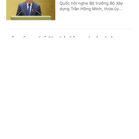
Quốc hội nghe Bộ trưởng Bộ Xây
dựng Trần Hồng Minh, thừa ủy...
Đề xuất cơ chế đặc thù đầu tư dự án đường
Vành đai 5-Vùng Thủ đô Hà Nội
Cổng TTĐT Chính phủ
English
中文
(Chinhphu.vn) - Tiếp tục chương
trình Kỳ họp không thường lệ thứ
Trang chủ
Media
Tin nóng
Thông tin
Nhất, sáng 6/8, Quốc hội nghe Tờ
trình và Báo cáo thẩm tra dự án...
Chuyên mục
Mưa lũ tràn về trong đêm, quốc lộ 6 qua Sơn
CHÍNH TRỊ
KINH TẾ
La sạt lở nghiêm trọng
VĂN HÓA
XÃ HỘI
(Chinhphu.vn) - Nước lũ tràn về
trong đêm khiến nhiều xã dọc khu
KHOA GIÁO
QUỐC TẾ
vực quốc lộ 6 trên địa bàn tỉnh Sơn