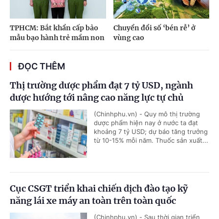
TPHCM: Bắt khẩn cấp bảo
Chuyển đổi số ‘bén rễ’ ở
mẫu bạo hành trẻ mầm non
vùng cao
ĐỌC THÊM
Thị trường dược phẩm đạt 7 tỷ USD, ngành
dược hướng tới nâng cao năng lực tự chủ
(Chinhphu.vn) - Quy mô thị trường
dược phẩm hiện nay ở nước ta đạt
khoảng 7 tỷ USD; dự báo tăng trưởng
từ 10-15% mỗi năm. Thuốc sản xuất...
Cục CSGT triển khai chiến dịch đào tạo kỹ
năng lái xe máy an toàn trên toàn quốc
(Chinhphu.vn) - Sau thời gian triển