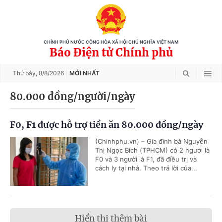
CHÍNH PHỦ NƯỚC CỘNG HÒA XÃ HỘI CHỦ NGHĨA VIỆT NAM
Báo Điện tử Chính phủ
Thứ bảy,
8/8/2026
MỚI NHẤT
80.000 đồng/người/ngày
F0, F1 được hỗ trợ tiền ăn 80.000 đồng/ngày
(Chinhphu.vn) – Gia đình bà Nguyễn
Thị Ngọc Bích (TPHCM) có 2 người là
F0 và 3 người là F1, đã điều trị và
cách ly tại nhà. Theo trả lời của...
Hiển thị thêm bài