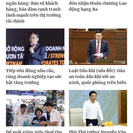
ngân hàng: Bảo vệ khách
đón nhận Huân chương Lao
hàng, bảo đảm cạnh tranh
động hạng Ba
lành mạnh trên thị trường
tài chính
Tiếp vốn đúng nhu cầu,
Luật Dầu khí (sửa đổi): Gắn
cùng doanh nghiệp tạo sức
an toàn dầu khí với an
bật tăng trưởng
ninh, quốc phòng trên biển
Đề xuất giảm 30% thuế thu
Phó Thủ tướng Nguyễn Văn