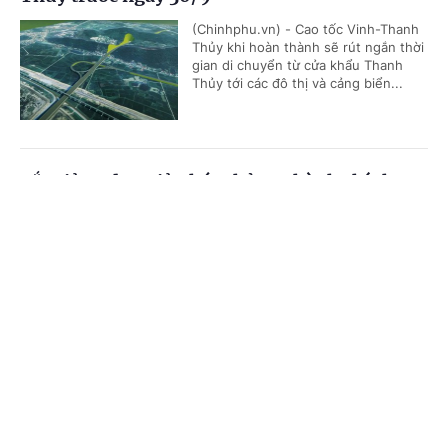
(Chinhphu.vn) - Cao tốc Vinh-Thanh
Thủy khi hoàn thành sẽ rút ngắn thời
gian di chuyển từ cửa khẩu Thanh
Thủy tới các đô thị và cảng biển...
Cắt giảm, đơn giản hóa thủ tục hành chính,
điều kiện kinh doanh trong lĩnh vực nông
Cổng TTĐT Chính phủ
English
中文
nghiệp và môi trường
Trang chủ
Media
Tin nóng
Thông tin
(Chinhphu.vn) - Họp phiên toàn thể
tại Hội trường vào sáng nay (7/8),
Quốc hội nghe báo cáo về dự án Luật
sửa đổi, bổ sung một số điều của...
Chuyên mục
CHÍNH TRỊ
KINH TẾ
Cần thiết thay đổi cơ chế đầu tư trạm dừng
nghỉ cao tốc
VĂN HÓA
XÃ HỘI