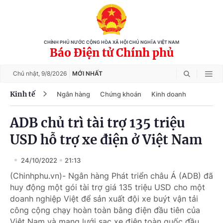
CHÍNH PHỦ NƯỚC CỘNG HÒA XÃ HỘI CHỦ NGHĨA VIỆT NAM
Báo Điện tử Chính phủ
Chủ nhật,
9/8/2026
MỚI NHẤT
Kinh tế
Ngân hàng
Chứng khoán
Kinh doanh
ADB chủ trì tài trợ 135 triệu
USD hỗ trợ xe điện ở Việt Nam
24/10/2022
21:13
(Chinhphu.vn)- Ngân hàng Phát triển châu Á (ADB) đã
huy động một gói tài trợ giá 135 triệu USD cho một
doanh nghiệp Việt để sản xuất đội xe buýt vận tải
công cộng chạy hoàn toàn bằng điện đầu tiên của
Việt Nam và mạng lưới sạc xe điện toàn quốc đầu