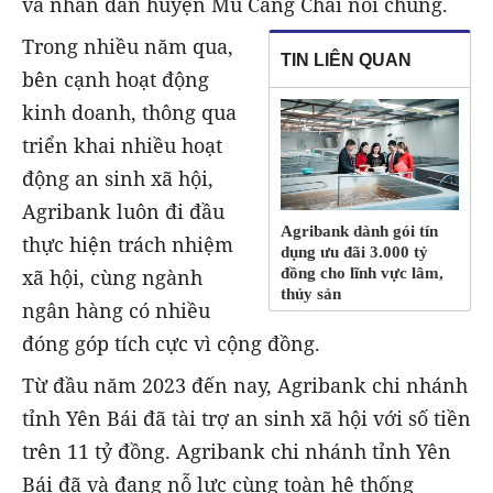
và nhân dân huyện Mù Cang Chải nói chung.
Trong nhiều năm qua,
TIN LIÊN QUAN
bên cạnh hoạt động
kinh doanh, thông qua
triển khai nhiều hoạt
động an sinh xã hội,
Agribank luôn đi đầu
Agribank dành gói tín
thực hiện trách nhiệm
dụng ưu đãi 3.000 tỷ
xã hội, cùng ngành
đồng cho lĩnh vực lâm,
thủy sản
ngân hàng có nhiều
đóng góp tích cực vì cộng đồng.
Từ đầu năm 2023 đến nay, Agribank chi nhánh
tỉnh Yên Bái đã tài trợ an sinh xã hội với số tiền
trên 11 tỷ đồng. Agribank chi nhánh tỉnh Yên
Bái đã và đang nỗ lực cùng toàn hệ thống