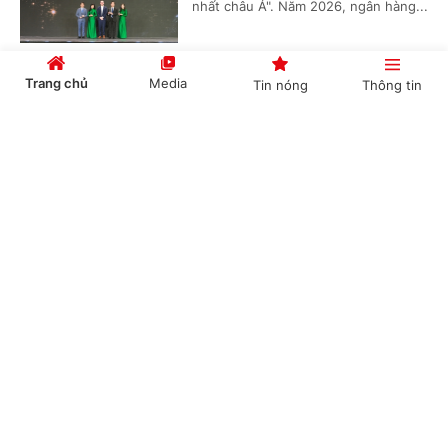
nhất châu Á". Năm 2026, ngân hàng...
Trang chủ
Media
Tin nóng
Thông tin
HDBank đưa ra nhiều ưu đãi tài chính hấp
dẫn, tiếp sức cho doanh nghiệp bứt phá tăng
Cổng TTĐT Chính phủ
English
中文
trưởng
(Chinhphu.vn) - HDBank vừa triển
khai đồng thời 3 chương trình ưu đãi
thiết thực dành cho khách hàng
doanh nghiệp trong lĩnh vực giao...
Chuyên mục
CHÍNH TRỊ
KINH TẾ
Tăng vốn điều lệ - đòn bẩy để Agribank tiếp
tục dẫn dắt dòng vốn cho nền kinh tế
VĂN HÓA
XÃ HỘI
(Chinhphu.vn) - Chính phủ vừa phê
KHOA GIÁO
QUỐC TẾ
duyệt chủ trương bổ sung 29.690 tỷ
đồng vốn điều lệ cho Agribank trong