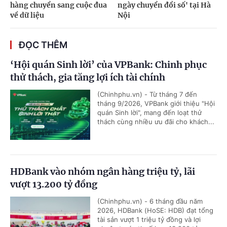
hàng chuyển sang cuộc đua
ngày chuyển đổi số' tại Hà
về dữ liệu
Nội
ĐỌC THÊM
‘Hội quán Sinh lời’ của VPBank: Chinh phục
thử thách, gia tăng lợi ích tài chính
(Chinhphu.vn) - Từ tháng 7 đến
tháng 9/2026, VPBank giới thiệu "Hội
quán Sinh lời", mang đến loạt thử
thách cùng nhiều ưu đãi cho khách...
HDBank vào nhóm ngân hàng triệu tỷ, lãi
vượt 13.200 tỷ đồng
(Chinhphu.vn) - 6 tháng đầu năm
2026, HDBank (HoSE: HDB) đạt tổng
tài sản vượt 1 triệu tỷ đồng và lợi