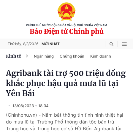
CHÍNH PHỦ NƯỚC CỘNG HÒA XÃ HỘI CHỦ NGHĨA VIỆT NAM
Báo Điện tử Chính phủ
Thứ bảy,
8/8/2026
MỚI NHẤT
Kinh tế
Ngân hàng
Chứng khoán
Kinh doanh
Agribank tài trợ 500 triệu đồng
khắc phục hậu quả mưa lũ tại
Yên Bái
13/08/2023
18:34
(Chinhphu.vn) - Nắm bắt thông tin tình hình thiệt hại
do mưa lũ tại Trường Phổ thông dân tộc bán trú
Trung học và Trung học cơ sở Hồ Bốn, Agribank tài