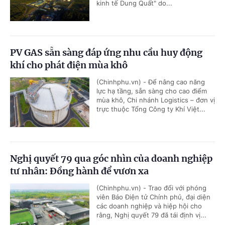
kinh tế Dung Quất" do...
PV GAS sẵn sàng đáp ứng nhu cầu huy động
khí cho phát điện mùa khô
(Chinhphu.vn) - Để nâng cao năng
lực hạ tầng, sẵn sàng cho cao điểm
mùa khô, Chi nhánh Logistics – đơn vị
trực thuộc Tổng Công ty Khí Việt...
Nghị quyết 79 qua góc nhìn của doanh nghiệp
tư nhân: Đồng hành để vươn xa
(Chinhphu.vn) - Trao đổi với phóng
viên Báo Điện tử Chính phủ, đại diện
các doanh nghiệp và hiệp hội cho
rằng, Nghị quyết 79 đã tái định vị...