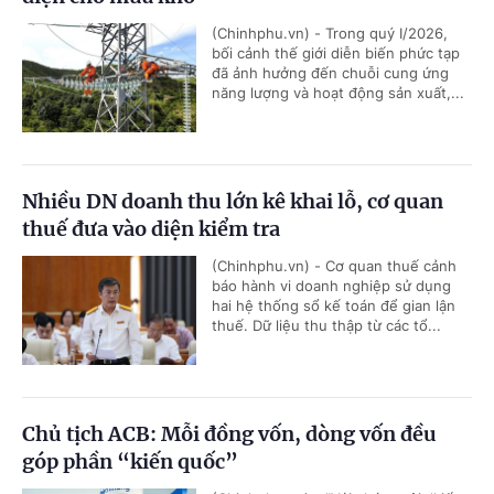
(Chinhphu.vn) - Trong quý I/2026,
bối cảnh thế giới diễn biến phức tạp
đã ảnh hưởng đến chuỗi cung ứng
năng lượng và hoạt động sản xuất,...
Nhiều DN doanh thu lớn kê khai lỗ, cơ quan
thuế đưa vào diện kiểm tra
(Chinhphu.vn) - Cơ quan thuế cảnh
báo hành vi doanh nghiệp sử dụng
hai hệ thống sổ kế toán để gian lận
thuế. Dữ liệu thu thập từ các tổ...
Chủ tịch ACB: Mỗi đồng vốn, dòng vốn đều
góp phần “kiến quốc”