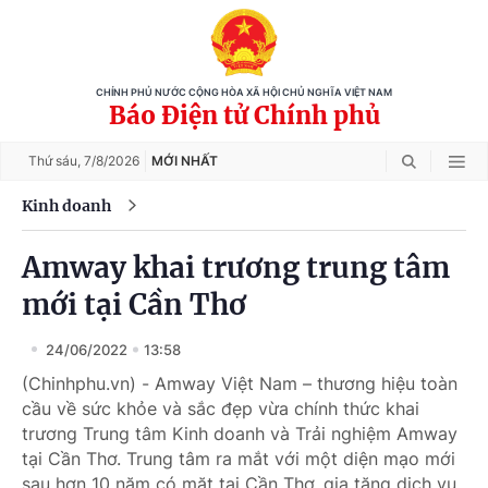
CHÍNH PHỦ NƯỚC CỘNG HÒA XÃ HỘI CHỦ NGHĨA VIỆT NAM
Báo Điện tử Chính phủ
Thứ sáu,
7/8/2026
MỚI NHẤT
Kinh doanh
Amway khai trương trung tâm
mới tại Cần Thơ
24/06/2022
13:58
(Chinhphu.vn) - Amway Việt Nam – thương hiệu toàn
cầu về sức khỏe và sắc đẹp vừa chính thức khai
trương Trung tâm Kinh doanh và Trải nghiệm Amway
tại Cần Thơ. Trung tâm ra mắt với một diện mạo mới
sau hơn 10 năm có mặt tại Cần Thơ, gia tăng dịch vụ