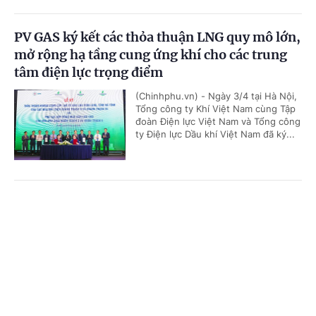
PV GAS ký kết các thỏa thuận LNG quy mô lớn,
mở rộng hạ tầng cung ứng khí cho các trung
tâm điện lực trọng điểm
(Chinhphu.vn) - Ngày 3/4 tại Hà Nội,
Tổng công ty Khí Việt Nam cùng Tập
đoàn Điện lực Việt Nam và Tổng công
ty Điện lực Dầu khí Việt Nam đã ký...
'Bón đúng, bón ít' – Triết lý làm nông nghiệp
Cổng TTĐT Chính phủ
English
中文
tử tế của một doanh nghiệp phân bón
Trang chủ
Media
Tin nóng
Thông tin
(Chinhphu.vn) - Gần 3 thập kỷ gắn
bó với ngành phân bón, ông Phạm
Quốc Trung, Tổng Giám đốc Công ty
Cổ phần Phân bón MTK đã chọn...
Chuyên mục