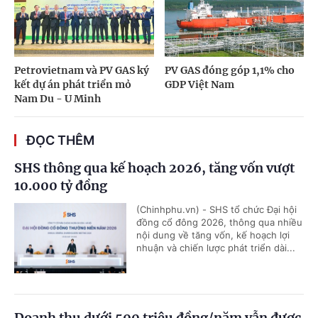
Petrovietnam và PV GAS ký
PV GAS đóng góp 1,1% cho
kết dự án phát triển mỏ
GDP Việt Nam
Nam Du - U Minh
ĐỌC THÊM
SHS thông qua kế hoạch 2026, tăng vốn vượt
10.000 tỷ đồng
(Chinhphu.vn) - SHS tổ chức Đại hội
đồng cổ đông 2026, thông qua nhiều
nội dung về tăng vốn, kế hoạch lợi
nhuận và chiến lược phát triển dài...
Doanh thu dưới 500 triệu đồng/năm vẫn được