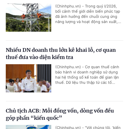
(Chinhphu.vn) - Trong quý I/2026,
bối cảnh thế giới diễn biến phức tạp
đã ảnh hưởng đến chuỗi cung ứng
năng lượng và hoạt động sản xuất,...
Nhiều DN doanh thu lớn kê khai lỗ, cơ quan
thuế đưa vào diện kiểm tra
(Chinhphu.vn) - Cơ quan thuế cảnh
báo hành vi doanh nghiệp sử dụng
hai hệ thống sổ kế toán để gian lận
thuế. Dữ liệu thu thập từ các tổ...
Chủ tịch ACB: Mỗi đồng vốn, dòng vốn đều
góp phần “kiến quốc”
(Chinhphu.vn) - "Với chúng tôi, 'kiến