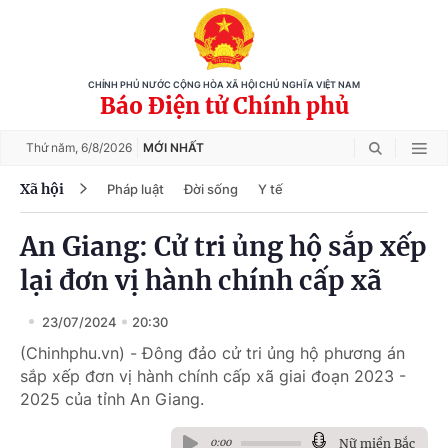
CHÍNH PHỦ NƯỚC CỘNG HÒA XÃ HỘI CHỦ NGHĨA VIỆT NAM
Báo Điện tử Chính phủ
Thứ năm,
6/8/2026
MỚI NHẤT
Xã hội
Pháp luật
Đời sống
Y tế
An Giang: Cử tri ủng hộ sắp xếp
lại đơn vị hành chính cấp xã
23/07/2024
20:30
(Chinhphu.vn) - Đông đảo cử tri ủng hộ phương án
sắp xếp đơn vị hành chính cấp xã giai đoạn 2023 -
2025 của tỉnh An Giang.
Nữ miền Bắc
0:00