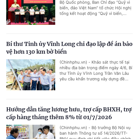
Bộ Quốc phòng, Ban Chỉ đạo “Quỹ vì
biển, đảo Việt Nam” tổ chức Hội nghị
tổng kết hoạt động “Quỹ vì biển,...
Bí thư Tỉnh ủy Vĩnh Long chỉ đạo lập đề án bảo
vệ hơn 130 km bờ biển
(Chinhphu.vn) - Khảo sát thực tế tại
nhiều địa bàn trọng điểm ngày 4/6, Bí
thư Tỉnh ủy Vĩnh Long Trần Văn Lâu
yêu cầu khẩn trương xây dựng đề...
Hướng dẫn tăng lương hưu, trợ cấp BHXH, trợ
cấp hàng tháng thêm 8% từ 01/7/2026
(Chinhphu.vn) - Bộ trưởng Bộ Nội vụ
ban hành Thông tư số 14/2026/TT-
BNV quy định chi tiết việc điều chỉnh