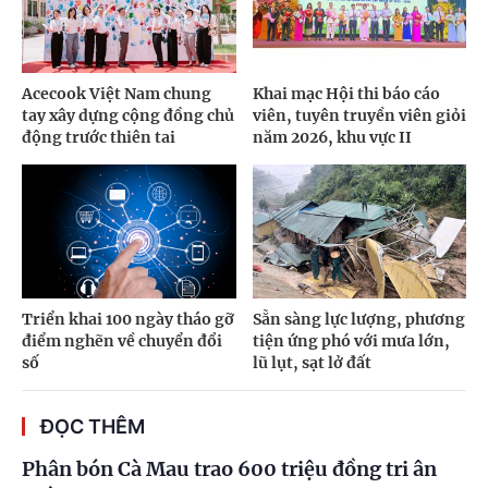
Acecook Việt Nam chung
Khai mạc Hội thi báo cáo
tay xây dựng cộng đồng chủ
viên, tuyên truyền viên giỏi
động trước thiên tai
năm 2026, khu vực II
Triển khai 100 ngày tháo gỡ
Sẵn sàng lực lượng, phương
điểm nghẽn về chuyển đổi
tiện ứng phó với mưa lớn,
số
lũ lụt, sạt lở đất
ĐỌC THÊM
Phân bón Cà Mau trao 600 triệu đồng tri ân