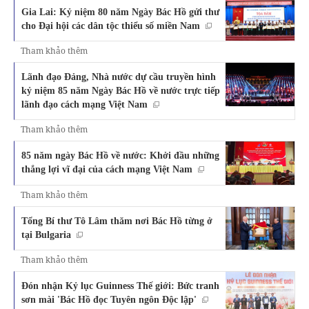
Gia Lai: Kỷ niệm 80 năm Ngày Bác Hồ gửi thư
cho Đại hội các dân tộc thiểu số miền Nam
Tham khảo thêm
Lãnh đạo Đảng, Nhà nước dự cầu truyền hình
kỷ niệm 85 năm Ngày Bác Hồ về nước trực tiếp
lãnh đạo cách mạng Việt Nam
Tham khảo thêm
85 năm ngày Bác Hồ về nước: Khởi đầu những
thắng lợi vĩ đại của cách mạng Việt Nam
Tham khảo thêm
Tổng Bí thư Tô Lâm thăm nơi Bác Hồ từng ở
tại Bulgaria
Tham khảo thêm
Đón nhận Kỷ lục Guinness Thế giới: Bức tranh
sơn mài 'Bác Hồ đọc Tuyên ngôn Độc lập'