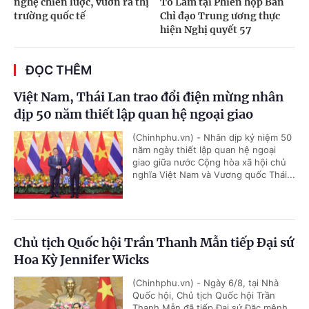
nghệ chiến lược, vươn ra thị
Tô Lâm tại Phiên họp Ban
trường quốc tế
Chỉ đạo Trung ương thực
hiện Nghị quyết 57
ĐỌC THÊM
Việt Nam, Thái Lan trao đổi điện mừng nhân
dịp 50 năm thiết lập quan hệ ngoại giao
(Chinhphu.vn) - Nhân dịp kỷ niệm 50
năm ngày thiết lập quan hệ ngoại
giao giữa nước Cộng hòa xã hội chủ
nghĩa Việt Nam và Vương quốc Thái...
Chủ tịch Quốc hội Trần Thanh Mẫn tiếp Đại sứ
Hoa Kỳ Jennifer Wicks
(Chinhphu.vn) - Ngày 6/8, tại Nhà
Quốc hội, Chủ tịch Quốc hội Trần
Thanh Mẫn đã tiếp Đại sứ Đặc mệnh