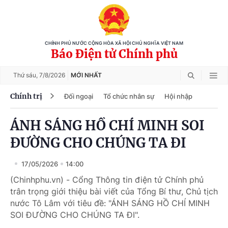
CHÍNH PHỦ NƯỚC CỘNG HÒA XÃ HỘI CHỦ NGHĨA VIỆT NAM
Báo Điện tử Chính phủ
Thứ sáu,
7/8/2026
MỚI NHẤT
Chính trị
Đối ngoại
Tổ chức nhân sự
Hội nhập
ÁNH SÁNG HỒ CHÍ MINH SOI
ĐƯỜNG CHO CHÚNG TA ĐI
17/05/2026
14:00
(Chinhphu.vn) - Cổng Thông tin điện tử Chính phủ
trân trọng giới thiệu bài viết của Tổng Bí thư, Chủ tịch
nước Tô Lâm với tiêu đề: "ÁNH SÁNG HỒ CHÍ MINH
SOI ĐƯỜNG CHO CHÚNG TA ĐI".