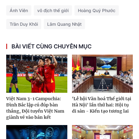
Ánh Viên
vô địch thế giới
Hoàng Quý Phước
Trần Duy Khôi
Lâm Quang Nhật
BÀI VIẾT CÙNG CHUYÊN MỤC
Việt Nam 3-1 Campuchia:
‘Lễ hội Văn hoá Thế giới tại
Đình Bắc lập cú đúp bàn
Hà Nội' lần thứ hai: Hội tụ
thắng, Đội tuyển Việt Nam
di sản - Kiến tạo tương lai
giành vé vào bán kết