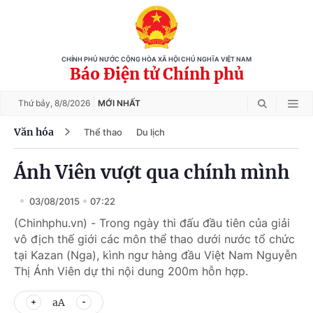
CHÍNH PHỦ NƯỚC CỘNG HÒA XÃ HỘI CHỦ NGHĨA VIỆT NAM
Báo Điện tử Chính phủ
Thứ bảy,
8/8/2026
MỚI NHẤT
Văn hóa
Thể thao
Du lịch
Ánh Viên vượt qua chính mình
03/08/2015
07:22
(Chinhphu.vn) - Trong ngày thi đấu đầu tiên của giải
vô địch thế giới các môn thể thao dưới nước tổ chức
tại Kazan (Nga), kình ngư hàng đầu Việt Nam Nguyễn
Thị Ánh Viên dự thi nội dung 200m hỗn hợp.
aA