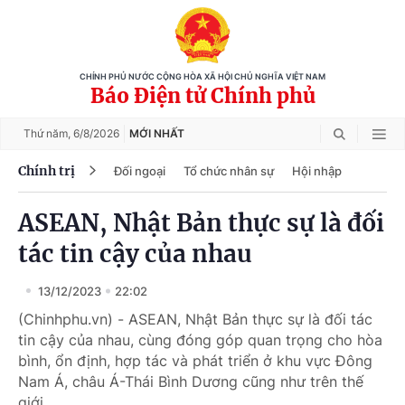
CHÍNH PHỦ NƯỚC CỘNG HÒA XÃ HỘI CHỦ NGHĨA VIỆT NAM
Báo Điện tử Chính phủ
Thứ năm,
6/8/2026
MỚI NHẤT
Chính trị
Đối ngoại
Tổ chức nhân sự
Hội nhập
ASEAN, Nhật Bản thực sự là đối
tác tin cậy của nhau
13/12/2023
22:02
(Chinhphu.vn) - ASEAN, Nhật Bản thực sự là đối tác
tin cậy của nhau, cùng đóng góp quan trọng cho hòa
bình, ổn định, hợp tác và phát triển ở khu vực Đông
Nam Á, châu Á-Thái Bình Dương cũng như trên thế
giới.