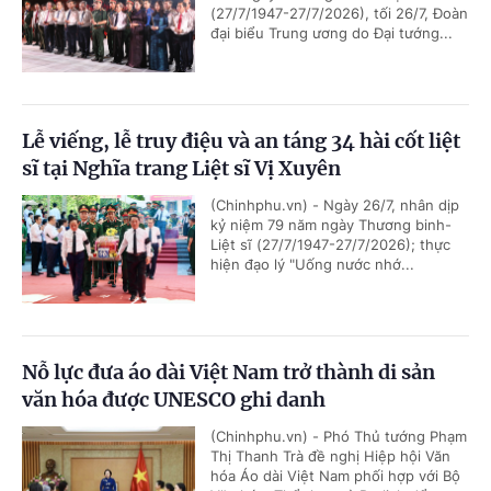
(27/7/1947-27/7/2026), tối 26/7, Đoàn
đại biểu Trung ương do Đại tướng...
Lễ viếng, lễ truy điệu và an táng 34 hài cốt liệt
sĩ tại Nghĩa trang Liệt sĩ Vị Xuyên
(Chinhphu.vn) - Ngày 26/7, nhân dịp
kỷ niệm 79 năm ngày Thương binh-
Liệt sĩ (27/7/1947-27/7/2026); thực
hiện đạo lý "Uống nước nhớ...
Nỗ lực đưa áo dài Việt Nam trở thành di sản
văn hóa được UNESCO ghi danh
(Chinhphu.vn) - Phó Thủ tướng Phạm
Thị Thanh Trà đề nghị Hiệp hội Văn
hóa Áo dài Việt Nam phối hợp với Bộ