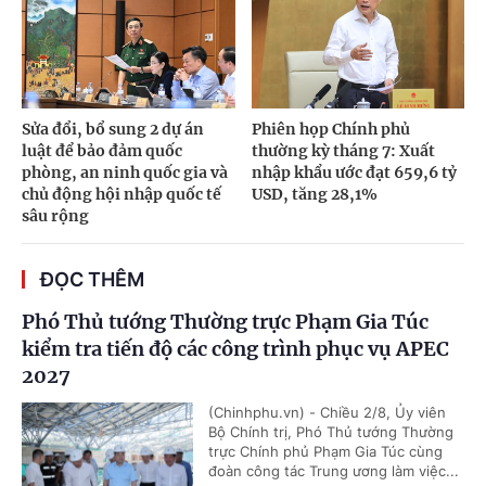
Sửa đổi, bổ sung 2 dự án
Phiên họp Chính phủ
luật để bảo đảm quốc
thường kỳ tháng 7: Xuất
phòng, an ninh quốc gia và
nhập khẩu ước đạt 659,6 tỷ
chủ động hội nhập quốc tế
USD, tăng 28,1%
sâu rộng
ĐỌC THÊM
Phó Thủ tướng Thường trực Phạm Gia Túc
kiểm tra tiến độ các công trình phục vụ APEC
2027
(Chinhphu.vn) - Chiều 2/8, Ủy viên
Bộ Chính trị, Phó Thủ tướng Thường
trực Chính phủ Phạm Gia Túc cùng
đoàn công tác Trung ương làm việc...