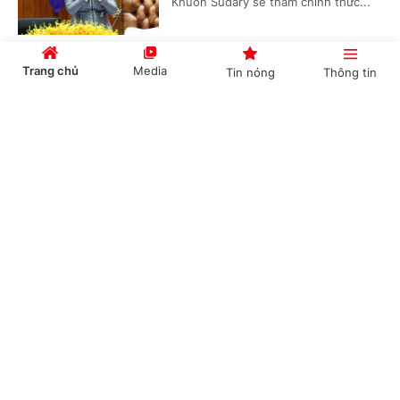
Khuon Sudary sẽ thăm chính thức...
Trang chủ
Media
Tin nóng
Thông tin
Thủ tướng Chính phủ phát động "Phong trào
đẩy mạnh chăm lo người có công với cách
Cổng TTĐT Chính phủ
English
中文
mạng"
(Chinhphu.vn) - Sáng 23/7, tại Hà
Nội, Thủ tướng Chính phủ Lê Minh
Hưng dự Hội nghị tri ân người có
công với cách mạng toàn quốc năm...
Chuyên mục
CHÍNH TRỊ
KINH TẾ
Thủ tướng Lê Minh Hưng: Sự hy sinh của các
thế hệ cha anh sẽ mãi mãi được khắc ghi trong
VĂN HÓA
XÃ HỘI
lòng dân tộc*
KHOA GIÁO
QUỐC TẾ
(Chinhphu.vn) - Sáng 23/7, tại Hà
Nội, Thủ tướng Chính phủ Lê Minh
GÓP Ý HIẾN KẾ