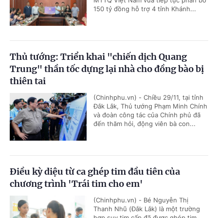
150 tỷ đồng hỗ trợ 4 tỉnh Khánh...
Thủ tướng: Triển khai "chiến dịch Quang
Trung" thần tốc dựng lại nhà cho đồng bào bị
thiên tai
(Chinhphu.vn) - Chiều 29/11, tại tỉnh
Đắk Lắk, Thủ tướng Phạm Minh Chính
và đoàn công tác của Chính phủ đã
đến thăm hỏi, động viên bà con...
Điều kỳ diệu từ ca ghép tim đầu tiên của
chương trình 'Trái tim cho em'
(Chinhphu.vn) - Bé Nguyễn Thị
Thanh Nhũ (Đắk Lắk) là một trường
hợp suy tim cấp đã được ghép tim