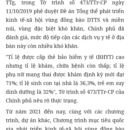
TTg, trong Tờ trình số 473/TTr-CP ngày
11/10/2019 phê duyệt Đề án Tổng thể phát triển
kinh tế-xã hội vùng đồng bào DTTS và miền
núi, vùng đặc biệt khó khăn, Chính phủ đã
đánh giá, mức độ tiếp cận các dịch vụ y tế ở địa
bàn này còn nhiều khó khăn.
"Tỉ lệ được cấp thẻ bảo hiểm y tế (BHYT) cao
nhưng tỉ lệ khám, chữa bệnh còn thấp; tỉ lệ
phụ nữ mang thai được khám định kỳ mới đạt
71%; tỉ lệ sinh con tại nhà là 36,3%, trẻ em suy
dinh dưỡng là 32%", Tờ trình số 473/TTr-CP của
Chính phủ nêu rõ thực trạng.
Từ năm 2021 đến nay, cùng với các chương
trình, dự án khác, Chương trình mục tiêu quốc
gia phát triển kinh tế-xã hội vùng đồng bào