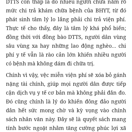
DTTS còn thấp là do nhiều người chưa nắm rõ
mức chi trả khám chữa bệnh của BHYT, từ đó
phát sinh tâm lý lo lắng phải chi trả viện phí.
Thực tế cho thấy, đây là tâm lý khá phổ biến;
đồng thời với đồng bào DTTS, người dân vùng
sâu vùng xa hay những lao động nghèo… chi
phí y tế vẫn là rào cản lớn khiến nhiều người
có bệnh mà không dám đi chữa trị.
Chính vì vậy, vệc miễn viện phí sẽ xóa bỏ gánh
nặng tài chính, giúp mọi người dân được tiếp
cận dịch vụ y tế cơ bản mà không phải đắn đo.
Đó cũng chính là lý do khiến đông đảo người
dân hết sức mong chờ và kỳ vọng vào chính
sách nhân văn này. Đây sẽ là quyết sách mang
tính bước ngoặt nhằm tăng cường phúc lợi xã