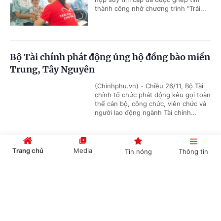
thành công nhờ chương trình "Trái...
Bộ Tài chính phát động ủng hộ đồng bào miền
Trung, Tây Nguyên
(Chinhphu.vn) - Chiều 26/11, Bộ Tài
chính tổ chức phát động kêu gọi toàn
thể cán bộ, công chức, viên chức và
người lao động ngành Tài chính...
Trang chủ
Media
Tin nóng
Thông tin
Vietlott và Cục Công sản tiếp sức người dân
Khánh Hòa vượt khó sau bão lũ
Cổng TTĐT Chính phủ
English
中文
(Chinhphu.vn) - Ngày 24/11, Cục
Quản lý Công sản (thuộc Bộ Tài
chính) và Công ty Xổ số điện toán
Việt Nam (Vietlott) đã trao 500...