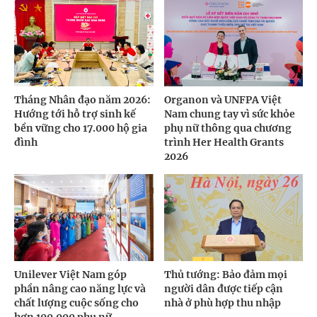
Tháng Nhân đạo năm 2026:
Organon và UNFPA Việt
Hướng tới hỗ trợ sinh kế
Nam chung tay vì sức khỏe
bền vững cho 17.000 hộ gia
phụ nữ thông qua chương
đình
trình Her Health Grants
2026
Unilever Việt Nam góp
Thủ tướng: Bảo đảm mọi
phần nâng cao năng lực và
người dân được tiếp cận
chất lượng cuộc sống cho
nhà ở phù hợp thu nhập
hơn 100.000 phụ nữ