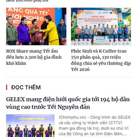
ROX Share mang Tết ấm
Phúc Sinh và K Coffee trao
đến hơn 2.300 hộ gia đình
750 phần quà, 130 triệu
khó khăn
đồng chia sẻ yêu thương dịp
Tết 2026
ĐỌC THÊM
GELEX mang điện lưới quốc gia tới 194 hộ dân
vùng cao trước Tết Nguyên đán
(Chinhphu.vn) - Công trình do GELEX
và các công ty thành viên (CTTV)
tham gia đồng tài trợ, dưới sự chủ trì
của Bộ Công an tại tỉnh Điện Biên,...