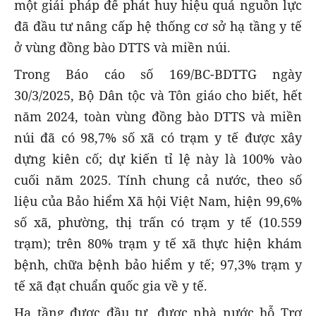
một giải pháp để phát huy hiệu quả nguồn lực
đã đầu tư nâng cấp hệ thống cơ sở hạ tầng y tế
ở vùng đồng bào DTTS và miền núi.
Trong Báo cáo số 169/BC-BDTTG ngày
30/3/2025, Bộ Dân tộc và Tôn giáo cho biết, hết
năm 2024, toàn vùng đồng bào DTTS và miền
núi đã có 98,7% số xã có trạm y tế được xây
dựng kiên cố; dự kiến tỉ lệ này là 100% vào
cuối năm 2025. Tính chung cả nước, theo số
liệu của Bảo hiểm Xã hội Việt Nam, hiện 99,6%
số xã, phường, thị trấn có trạm y tế (10.559
trạm); trên 80% trạm y tế xã thực hiện khám
bệnh, chữa bệnh bảo hiểm y tế; 97,3% trạm y
tế xã đạt chuẩn quốc gia về y tế.
Hạ tầng được đầu tư, được nhà nước hỗ Trợ