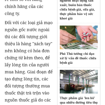
nghiêm hoạt động sản
xuất, buôn bán thuốc
chính hãng của các
chữa bệnh giả, sữa giả,
công ty.
thực phẩm bảo vệ sức
khoẻ giả
Đối với các loại giả mạo
nguồn gốc nước ngoài
thì các đối tượng giới
thiệu là hàng "xách tay"
nên không có hóa đơn
Phó Thủ tướng chỉ đạo
chứng từ kèm theo, để
xử lý vấn đề thuốc chữa
bệnh giả
lấy lòng tin của người
mua hàng. Giai đoạn để
tạo dựng lòng tin, các
đối tượng thường mua
thuốc thật trà trộn vào
Thực phẩm giả 'len lỏi'
nguồn thuốc giả do các
qua nhiều đường tiêu thụ