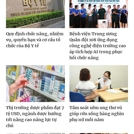
Quy định chức năng, nhiệm
Bệnh viện Trung ương
vụ, quyền hạn và cơ cấu tổ
Quân đội 108 ứng dụng
chức của Bộ Y tế
công nghệ điện trường cao
áp tích hợp AI trong phục
hồi chức năng
Thị trường dược phẩm đạt 7
Tầm soát sớm ung thư vú
tỷ USD, ngành dược hướng
giúp cứu sống hàng nghìn
tới nâng cao năng lực tự
phụ nữ mỗi năm
chủ