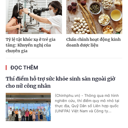
Tỷ lệ tật khúc xạ ở trẻ gia
Chấn chỉnh hoạt động kinh
tăng: Khuyến nghị của
doanh dược liệu
chuyên gia
ĐỌC THÊM
Thí điểm hỗ trợ sức khỏe sinh sản ngoài giờ
cho nữ công nhân
(Chinhphu.vn) - Thông qua mô hình
nghiên cứu, thí điểm quy mô nhỏ tại
thực địa, Quỹ Dân số Liên hợp quốc
(UNFPA) Việt Nam và Công ty...