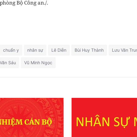
phòng Bộ Công an./.
chuẩn y
nhân sự
Lê Diễn
Bùi Huy Thành
Lưu Văn Tru
Văn Sáu
Vũ Minh Ngọc