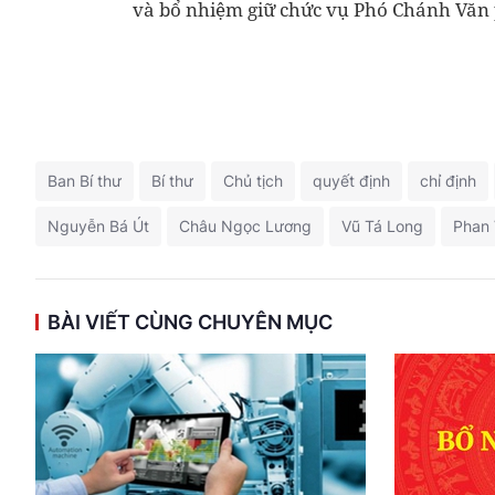
và bổ nhiệm giữ chức vụ Phó Chánh Văn 
Ban Bí thư
Bí thư
Chủ tịch
quyết định
chỉ định
Nguyễn Bá Út
Châu Ngọc Lương
Vũ Tá Long
Phan 
BÀI VIẾT CÙNG CHUYÊN MỤC