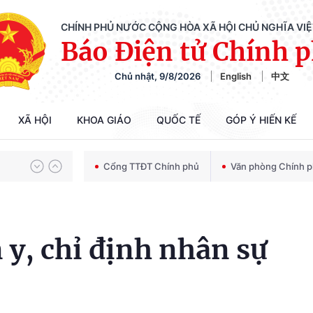
CHÍNH PHỦ NƯỚC CỘNG HÒA XÃ HỘI CHỦ NGHĨA VI
Báo Điện tử Chính 
Chủ nhật, 9/8/2026
English
中文
Chiến dịch 500 ngày đêm tìm kiếm, quy tập và xác định danh tính hài cốt liệt sĩ
XÃ HỘI
KHOA GIÁO
QUỐC TẾ
GÓP Ý HIẾN KẾ
Bảo vệ nền tảng tư tưởng của Đảng trong kỷ nguyên phát triển mới
Cổng TTĐT Chính phủ
Văn phòng Chính 
Chiến dịch 500 ngày đêm tìm kiếm, quy tập và xác định danh tính hài cốt liệt sĩ
 y, chỉ định nhân sự