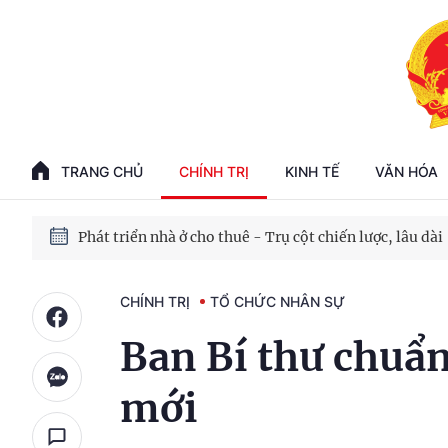
Phát triển kinh tế nhà nước trong kỷ nguyên mới
100 ngày xử lý các điểm nghẽn về chuyển đổi số
TRANG CHỦ
CHÍNH TRỊ
KINH TẾ
VĂN HÓA
Phát triển nhà ở cho thuê - Trụ cột chiến lược, lâu dài
Phát triển kinh tế nhà nước trong kỷ nguyên mới
CHÍNH TRỊ
TỔ CHỨC NHÂN SỰ
Ban Bí thư chuẩn
mới