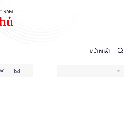
ỆT NAM
phủ
MỚI NHẤT
phủ
An Giang
Bắc Ninh
Cao Bằng