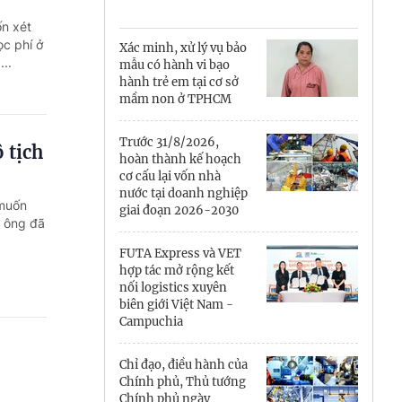
Cà Mau
n xét
Cần Thơ
ọc phí ở
Xác minh, xử lý vụ bảo
...
mẫu có hành vi bạo
Điện Biên
hành trẻ em tại cơ sở
mầm non ở TPHCM
Đà Nẵng
Trước 31/8/2026,
 tịch
Đắk Lắk
hoàn thành kế hoạch
cơ cấu lại vốn nhà
Đồng Nai
nước tại doanh nghiệp
 muốn
giai đoạn 2026-2030
a ông đã
Đồng Tháp
FUTA Express và VET
Gia Lai
hợp tác mở rộng kết
nối logistics xuyên
biên giới Việt Nam -
Hà Nội
Campuchia
Hồ Chí Minh
Chỉ đạo, điều hành của
Chính phủ, Thủ tướng
Hà Tĩnh
Chính phủ ngày