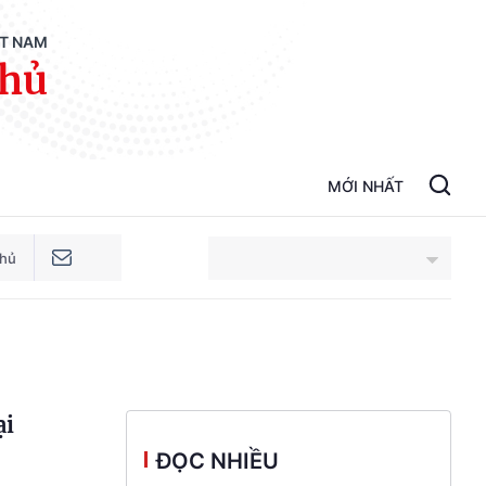
ỆT NAM
phủ
MỚI NHẤT
phủ
An Giang
Bắc Ninh
ại
Cao Bằng
ĐỌC NHIỀU