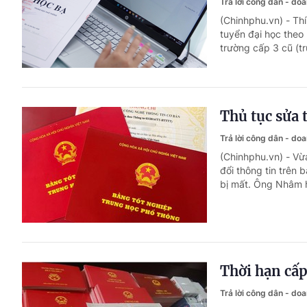
Trả lời công dân - do
(Chinhphu.vn) - T
tuyển đại học theo
trường cấp 3 cũ (tr
Thủ tục sửa 
Trả lời công dân - do
(Chinhphu.vn) - Vừ
đổi thông tin trên
bị mất. Ông Nhâm h
Thời hạn cấ
Trả lời công dân - do