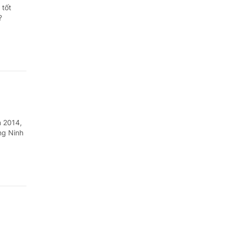
 tốt
?
m 2014,
ng Ninh