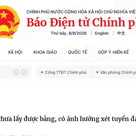
Chiến dịch 500 ngày đêm tìm kiếm, quy tập và xác định danh tính hài cốt liệt sĩ
CHÍNH PHỦ NƯỚC CỘNG HÒA XÃ HỘI CHỦ NGHĨA VI
Báo Điện tử Chính 
Thứ bảy, 8/8/2026
English
中文
Bảo vệ nền tảng tư tưởng của Đảng trong kỷ nguyên phát triển mới
XÃ HỘI
KHOA GIÁO
QUỐC TẾ
GÓP Ý HIẾN KẾ
Chiến dịch 500 ngày đêm tìm kiếm, quy tập và xác định danh tính hài cốt liệt sĩ
Cổng TTĐT Chính phủ
Văn phòng Chính 
chưa lấy được bằng, có ảnh hưởng xét tuyển đ