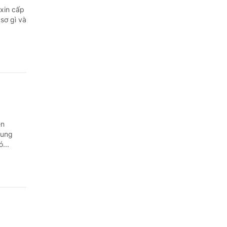
xin cấp
sơ gì và
ên
rung
...