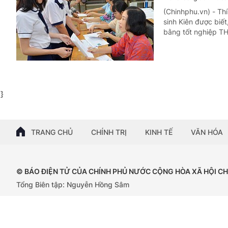
(Chinhphu.vn) - Thí
sinh Kiên được biế
bằng tốt nghiệp T
}
TRANG CHỦ
CHÍNH TRỊ
KINH TẾ
VĂN HÓA
© BÁO ĐIỆN TỬ CỦA CHÍNH PHỦ NƯỚC CỘNG HÒA XÃ HỘI C
Tổng Biên tập: Nguyễn Hồng Sâm
Giấy phép số: 102/GP-BTTTT, cấp ngày 15/04/2024.
Trụ sở: 16 Lê Hồng Phong - Ba Đình - Hà Nội;