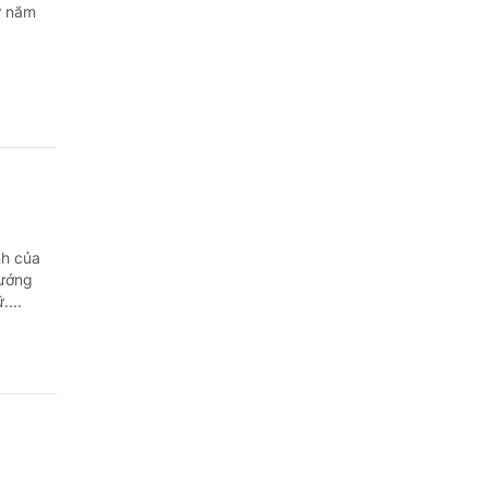
Quảng Ngãi
ừ năm
Quảng Ninh
Quảng Trị
Sơn La
Thanh Hóa
Thái Nguyên
nh của
Hướng
Thừa Thiên Huế
....
Tuyên Quang
Tây Ninh
Vĩnh Long