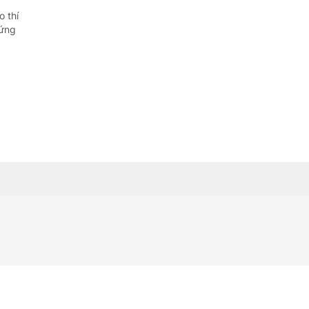
o thí
hứng