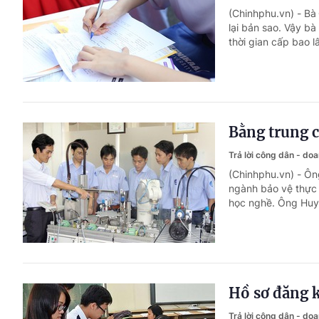
(Chinhphu.vn) - Bà
lại bản sao. Vậy b
thời gian cấp bao l
Bằng trung 
Trả lời công dân - do
(Chinhphu.vn) - Ô
ngành bảo vệ thực
học nghề. Ông Huy 
Hồ sơ đăng ký
Trả lời công dân - do