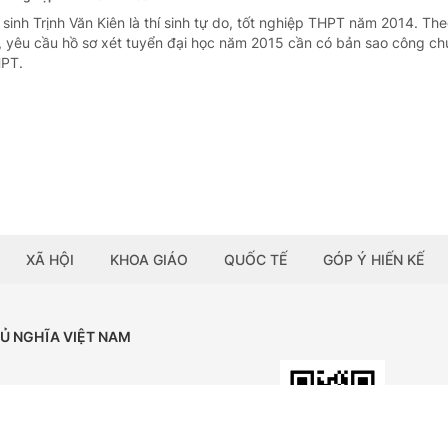
 sinh Trịnh Văn Kiên là thí sinh tự do, tốt nghiệp THPT năm 2014. The
t, yêu cầu hồ sơ xét tuyển đại học năm 2015 cần có bản sao công c
HPT.
XÃ HỘI
KHOA GIÁO
QUỐC TẾ
GÓP Ý HIẾN KẾ
HỦ NGHĨA VIỆT NAM
Tải ứng dụng:
BÁO ĐIỆN TỬ CHÍNH PHỦ