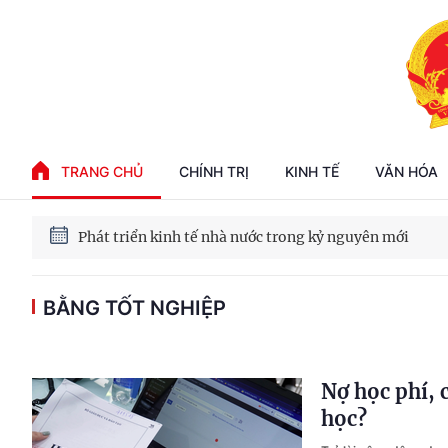
100 ngày xử lý các điểm nghẽn về chuyển đổi số
Phát triển nhà ở cho thuê - Trụ cột chiến lược, lâu dài
TRANG CHỦ
CHÍNH TRỊ
KINH TẾ
VĂN HÓA
Phát triển kinh tế nhà nước trong kỷ nguyên mới
BẰNG TỐT NGHIỆP
Nợ học phí, 
học?