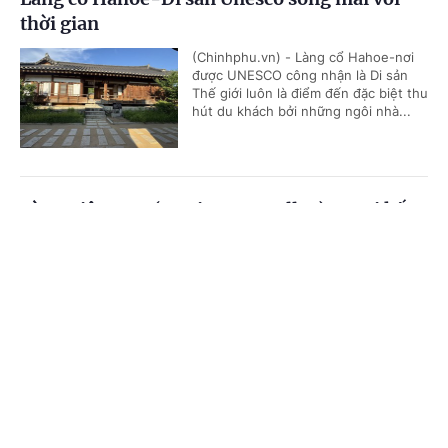
thời gian
(Chinhphu.vn) - Làng cổ Hahoe-nơi
được UNESCO công nhận là Di sản
Thế giới luôn là điểm đến đặc biệt thu
hút du khách bởi những ngôi nhà...
Làng Việt Nam (K-Vietnam Valley) – Nơi kết
nối tình hữu nghị gắn bó giữa Việt Nam và
Cổng TTĐT Chính phủ
English
中文
Hàn Quốc
Trang chủ
Media
Tin nóng
Thông tin
(Chinhphu.vn) - Làng Việt Nam (K-
Vietnam Valley) tại huyện Bonghwa
(tỉnh Gyeongbuk) - nơi duy nhất tại
Hàn Quốc còn lưu lại di tích của...
Chuyên mục
CHÍNH TRỊ
KINH TẾ
Nỗ lực đưa áo dài Việt Nam trở thành di sản