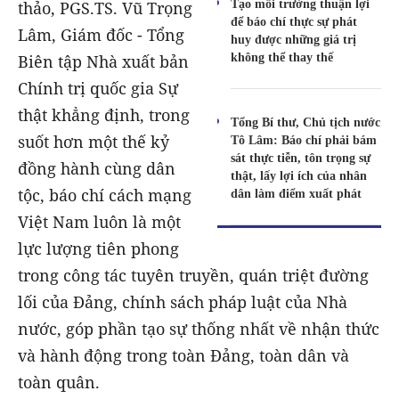
Tạo môi trường thuận lợi
thảo, PGS.TS. Vũ Trọng
để báo chí thực sự phát
Lâm, Giám đốc - Tổng
huy được những giá trị
không thể thay thế
Biên tập Nhà xuất bản
Chính trị quốc gia Sự
thật khẳng định, trong
Tổng Bí thư, Chủ tịch nước
suốt hơn một thế kỷ
Tô Lâm: Báo chí phải bám
sát thực tiễn, tôn trọng sự
đồng hành cùng dân
thật, lấy lợi ích của nhân
tộc, báo chí cách mạng
dân làm điểm xuất phát
Việt Nam luôn là một
lực lượng tiên phong
trong công tác tuyên truyền, quán triệt đường
lối của Đảng, chính sách pháp luật của Nhà
nước, góp phần tạo sự thống nhất về nhận thức
và hành động trong toàn Đảng, toàn dân và
toàn quân.