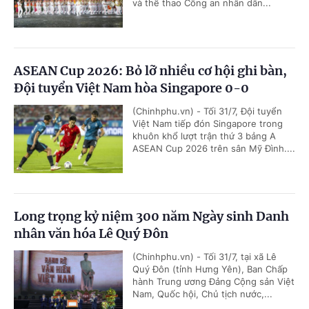
và thể thao Công an nhân dân...
ASEAN Cup 2026: Bỏ lỡ nhiều cơ hội ghi bàn,
Đội tuyển Việt Nam hòa Singapore 0-0
(Chinhphu.vn) - Tối 31/7, Đội tuyển
Việt Nam tiếp đón Singapore trong
khuôn khổ lượt trận thứ 3 bảng A
ASEAN Cup 2026 trên sân Mỹ Đình....
Long trọng kỷ niệm 300 năm Ngày sinh Danh
nhân văn hóa Lê Quý Đôn
(Chinhphu.vn) - Tối 31/7, tại xã Lê
Quý Đôn (tỉnh Hưng Yên), Ban Chấp
hành Trung ương Đảng Cộng sản Việt
Nam, Quốc hội, Chủ tịch nước,...