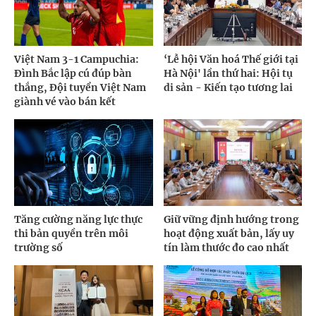
Việt Nam 3-1 Campuchia:
‘Lễ hội Văn hoá Thế giới tại
Đình Bắc lập cú đúp bàn
Hà Nội' lần thứ hai: Hội tụ
thắng, Đội tuyển Việt Nam
di sản - Kiến tạo tương lai
giành vé vào bán kết
Tăng cường năng lực thực
Giữ vững định hướng trong
thi bản quyền trên môi
hoạt động xuất bản, lấy uy
trường số
tín làm thước đo cao nhất