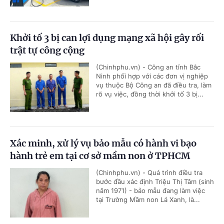
Khởi tố 3 bị can lợi dụng mạng xã hội gây rối
trật tự công cộng
(Chinhphu.vn) - Công an tỉnh Bắc
Ninh phối hợp với các đơn vị nghiệp
vụ thuộc Bộ Công an đã điều tra, làm
rõ vụ việc, đồng thời khởi tố 3 bị...
Xác minh, xử lý vụ bảo mẫu có hành vi bạo
hành trẻ em tại cơ sở mầm non ở TPHCM
(Chinhphu.vn) - Quá trình điều tra
bước đầu xác định Triệu Thị Tâm (sinh
năm 1971) - bảo mẫu đang làm việc
tại Trường Mầm non Lá Xanh, là...