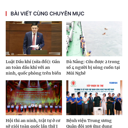
BÀI VIẾT CÙNG CHUYÊN MỤC
Luật Dầu khí (sửa đổi): Gắn
Đà Nẵng: Cứu được 2 trong
an toàn dầu khí với an
số 4 người bị sóng cuốn tại
ninh, quốc phòng trên biển
Mũi Nghê
Hội thi an ninh, trật tự ở cơ
Bệnh viện Trung ương
sở giỏi toàn quốc lần thứ I
Quân đội 108 ứng dụng