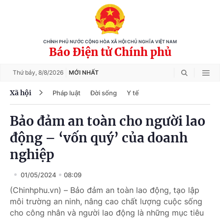
CHÍNH PHỦ NƯỚC CỘNG HÒA XÃ HỘI CHỦ NGHĨA VIỆT NAM
Báo Điện tử Chính phủ
Thứ bảy,
8/8/2026
MỚI NHẤT
Xã hội
Pháp luật
Đời sống
Y tế
Bảo đảm an toàn cho người lao
động – ‘vốn quý’ của doanh
nghiệp
01/05/2024
08:09
(Chinhphu.vn) – Bảo đảm an toàn lao động, tạo lập
môi trường an ninh, nâng cao chất lượng cuộc sống
cho công nhân và người lao động là những mục tiêu