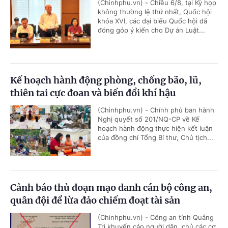
(Chinhphu.vn) - Chiều 6/8, tại Kỳ họp
không thường lệ thứ nhất, Quốc hội
khóa XVI, các đại biểu Quốc hội đã
đóng góp ý kiến cho Dự án Luật...
Kế hoạch hành động phòng, chống bão, lũ,
thiên tai cực đoan và biến đổi khí hậu
(Chinhphu.vn) - Chính phủ ban hành
Nghị quyết số 201/NQ-CP về Kế
hoạch hành động thực hiện kết luận
của đồng chí Tổng Bí thư, Chủ tịch...
Cảnh báo thủ đoạn mạo danh cán bộ công an,
quân đội để lừa đảo chiếm đoạt tài sản
(Chinhphu.vn) - Công an tỉnh Quảng
Trị khuyến cáo người dân, chủ các cơ