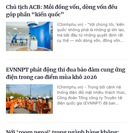
Chủ tịch ACB: Mỗi đồng vốn, dòng vốn đều
góp phần “kiến quốc”
(Chinhphu.vn) - "Với chúng tôi, 'kiến
quốc' không phải là những gì lớn lao,
mà bắt đầu từ những quyết định rất
cụ thể — mỗi dòng vốn, đồng vốn...
EVNNPT phát động thi đua bảo đảm cung ứng
điện trong cao điểm mùa khô 2026
(Chinhphu.vn) - Trong bối cảnh hệ
thống điện đối mặt nhiều thách thức,
Công đoàn Tổng công ty Truyền tải
điện quốc gia (EVNNPT) đã ban...
Nới 'room ngoại' trong ngành hàng không: