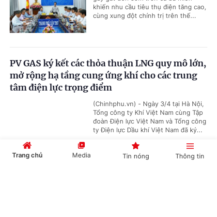
khiến nhu cầu tiêu thụ điện tăng cao,
cùng xung đột chính trị trên thế...
PV GAS ký kết các thỏa thuận LNG quy mô lớn,
mở rộng hạ tầng cung ứng khí cho các trung
tâm điện lực trọng điểm
(Chinhphu.vn) - Ngày 3/4 tại Hà Nội,
Tổng công ty Khí Việt Nam cùng Tập
đoàn Điện lực Việt Nam và Tổng công
ty Điện lực Dầu khí Việt Nam đã ký...
Trang chủ
Media
Tin nóng
Thông tin
'Bón đúng, bón ít' – Triết lý làm nông nghiệp
Cổng TTĐT Chính phủ
English
中文
tử tế của một doanh nghiệp phân bón
(Chinhphu.vn) - Gần 3 thập kỷ gắn
bó với ngành phân bón, ông Phạm