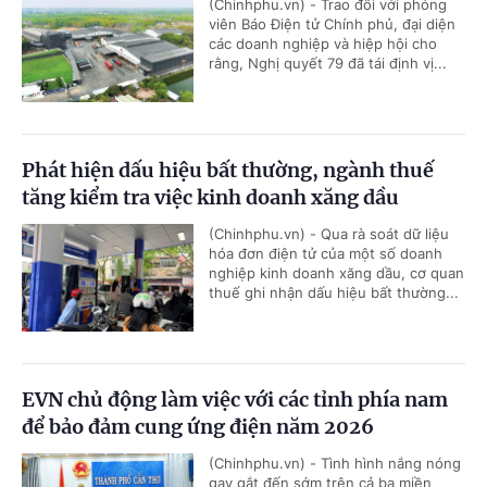
(Chinhphu.vn) - Trao đổi với phóng
viên Báo Điện tử Chính phủ, đại diện
các doanh nghiệp và hiệp hội cho
rằng, Nghị quyết 79 đã tái định vị...
Phát hiện dấu hiệu bất thường, ngành thuế
tăng kiểm tra việc kinh doanh xăng dầu
(Chinhphu.vn) - Qua rà soát dữ liệu
hóa đơn điện tử của một số doanh
nghiệp kinh doanh xăng dầu, cơ quan
thuế ghi nhận dấu hiệu bất thường...
EVN chủ động làm việc với các tỉnh phía nam
để bảo đảm cung ứng điện năm 2026
(Chinhphu.vn) - Tình hình nắng nóng
gay gắt đến sớm trên cả ba miền