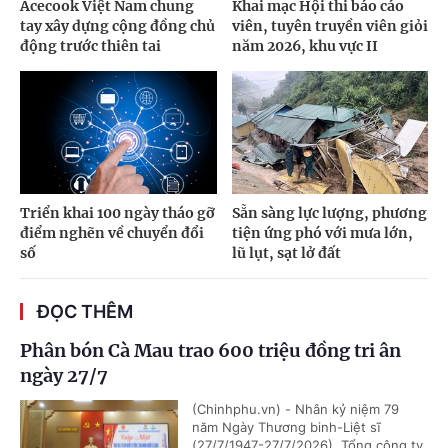
Acecook Việt Nam chung
Khai mạc Hội thi báo cáo
tay xây dựng cộng đồng chủ
viên, tuyên truyền viên giỏi
động trước thiên tai
năm 2026, khu vực II
Triển khai 100 ngày tháo gỡ
Sẵn sàng lực lượng, phương
điểm nghẽn về chuyển đổi
tiện ứng phó với mưa lớn,
số
lũ lụt, sạt lở đất
ĐỌC THÊM
Phân bón Cà Mau trao 600 triệu đồng tri ân
ngày 27/7
(Chinhphu.vn) - Nhân kỷ niệm 79
năm Ngày Thương binh-Liệt sĩ
(27/7/1947-27/7/2026), Tổng công ty