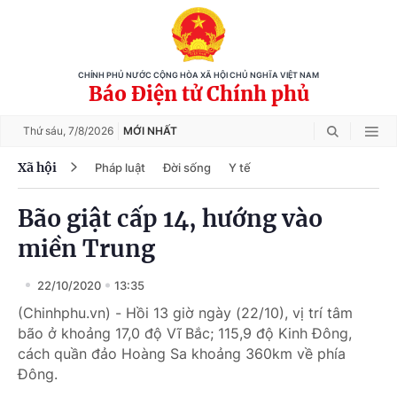
CHÍNH PHỦ NƯỚC CỘNG HÒA XÃ HỘI CHỦ NGHĨA VIỆT NAM
Báo Điện tử Chính phủ
Thứ sáu,
7/8/2026
MỚI NHẤT
Xã hội
Pháp luật
Đời sống
Y tế
Bão giật cấp 14, hướng vào
miền Trung
22/10/2020
13:35
(Chinhphu.vn) - Hồi 13 giờ ngày (22/10), vị trí tâm
bão ở khoảng 17,0 độ Vĩ Bắc; 115,9 độ Kinh Đông,
cách quần đảo Hoàng Sa khoảng 360km về phía
Đông.