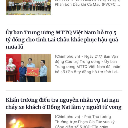
Phân bón Dầu khí Cà Mau (PVCFC,...
Ủy ban Trung ương MTTQ Việt Nam hỗ trợ 5
tỷ đồng cho tỉnh Lai Châu khắc phục hậu quả
mưa lũ
(Chinhphu.vn) - Ngày 21/7, Ban Vận
động Cứu trợ Trung ương - Ủy ban
Trung ương MTTQ Việt Nam đã phân
bổ số tiền 5 tỷ đồng hỗ trợ tỉnh Lai...
Khẩn trương điều tra nguyên nhân vụ tai nạn
cháy xe khách ở Đồng Nai làm 7 người tử vong
(Chinhphu.vn) - Phó Thủ tướng
Thường trực Phạm Gia Túc vừa ký
Công điện số 51/CĐ-TTg ngày