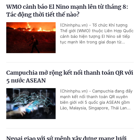
WMO cảnh báo El Nino mạnh lên từ tháng 8:
Tác động thời tiết thế nào?
(Chinhphu.vn) - Tổ chức Khí tượng
Thế giới (WMO) thuộc Liên Hợp Quốc
cảnh báo hiện tượng El Nino sẽ tiếp
tục mạnh lên trong giai đoạn từ...
Campuchia mở rộng kết nối thanh toán QR với
5 nước ASEAN
(Chinhphu.vn) - Campuchia đang đẩy
mạnh kết nối thanh toán QR xuyên
biên giới với 5 quốc gia ASEAN gồm
Lào, Malaysia, Singapore, Thái Lan...
Ngoại giao với sứ mệnh xây dựng mạng lưới