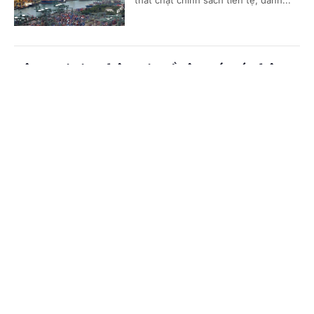
Bộ Ngoại giao thông tin về công tác cứu hộ,
cứu nạn tàu Khôi Nguyên 18 gặp nạn trên biển
Cổng TTĐT Chính phủ
English
中文
(Chinhphu.vn) - Theo thông tin từ
các cơ quan chức năng Việt Nam, tàu
Trang chủ
Media
Tin nóng
Thông tin
Khôi Nguyên 18 gồm 62 người đã bị
chìm khi hoạt động trong điều kiện...
Chuyên mục
Phản ứng của Việt Nam trước việc Cơ quan Đại
CHÍNH TRỊ
KINH TẾ
diện Thương mại Hoa Kỳ (USTR) áp mức thuế
mới
VĂN HÓA
XÃ HỘI
(Chinhphu.vn) - Theo Người Phát
KHOA GIÁO
QUỐC TẾ
ngôn Bộ Ngoại giao Việt Nam Phạm
Thu Hằng, quyết định của USTR chưa
GÓP Ý HIẾN KẾ
phản ánh đầy đủ thực tế và những...