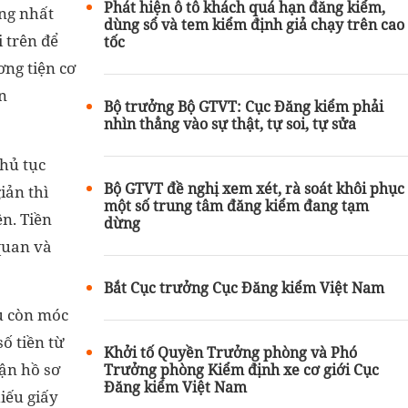
Phát hiện ô tô khách quá hạn đăng kiểm,
ng nhất
dùng sổ và tem kiểm định giả chạy trên cao
i trên để
tốc
ng tiện cơ
n
Bộ trưởng Bộ GTVT: Cục Đăng kiểm phải
nhìn thẳng vào sự thật, tự soi, tự sửa
hủ tục
Bộ GTVT đề nghị xem xét, rà soát khôi phục
iản thì
một số trung tâm đăng kiểm đang tạm
n. Tiền
dừng
 quan và
Bắt Cục trưởng Cục Đăng kiểm Việt Nam
u còn móc
số tiền từ
Khởi tố Quyền Trưởng phòng và Phó
ận hồ sơ
Trưởng phòng Kiểm định xe cơ giới Cục
Đăng kiểm Việt Nam
hiếu giấy