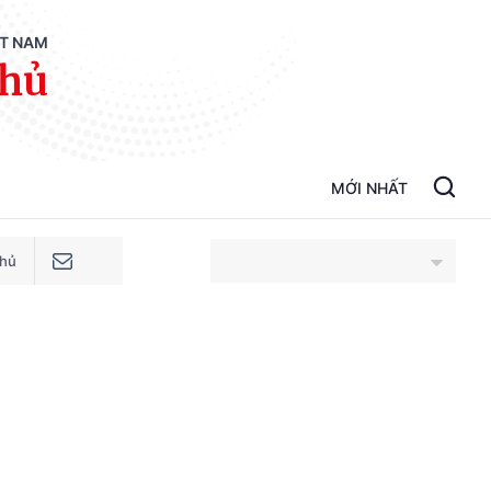
ỆT NAM
phủ
MỚI NHẤT
phủ
An Giang
Bắc Ninh
Cao Bằng