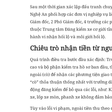
Sau một thời gian xác lập đấu tranh chu
Nghệ An phối hợp các đơn vị nghiệp vụ li
Giám đốc, 2 Phó Giám đốc, 4 trưởng các 
thuộc Trung tâm Đăng kiểm xe cơ giới tỉn
hành vi nhận hối lộ và môi giới hối lộ.
Chiêu trò nhận tiền từ ng
Quá trình điều tra bước đầu xác định: T
cao và bộ phận kiểm tra hồ sơ ban đầu, t
ngoài (cò) để nhận các phương tiện giao 
“cò” thỏa thuận thống nhất với trưởng d
động đăng kiểm để bỏ qua các lỗi, như: K
xe, lốp xe mòn, phanh xe không đảm bả
Tùy vào lỗi vi phạm, ngoài tiền thu theo