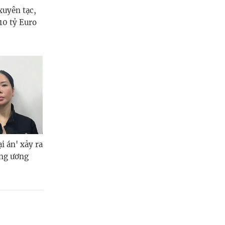
xuyên tạc,
 10 tỷ Euro
i án' xảy ra
ung ương