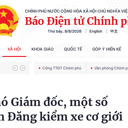
CHÍNH PHỦ NƯỚC CỘNG HÒA XÃ HỘI CHỦ NGHĨA VI
Báo Điện tử Chính 
Thứ bảy, 8/8/2026
English
中文
Chiến dịch 500 ngày đêm tìm kiếm, quy tập và xác định danh tính hài cốt liệt sĩ
XÃ HỘI
KHOA GIÁO
QUỐC TẾ
GÓP Ý HIẾN KẾ
Bảo vệ nền tảng tư tưởng của Đảng trong kỷ nguyên phát triển mới
Cổng TTĐT Chính phủ
Văn phòng Chính 
Chiến dịch 500 ngày đêm tìm kiếm, quy tập và xác định danh tính hài cốt liệt sĩ
hó Giám đốc, một số
 Đăng kiểm xe cơ giới