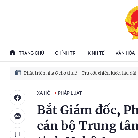
Phát triển kinh tế nhà nước trong kỷ nguyên mới
100 ngày xử lý các điểm nghẽn về chuyển đổi số
TRANG CHỦ
CHÍNH TRỊ
KINH TẾ
VĂN HÓA
Phát triển nhà ở cho thuê - Trụ cột chiến lược, lâu dài
Phát triển kinh tế nhà nước trong kỷ nguyên mới
XÃ HỘI
PHÁP LUẬT
Bắt Giám đốc, P
cán bộ Trung tâm