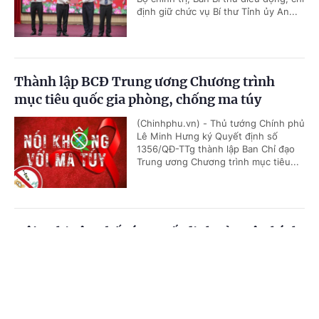
định giữ chức vụ Bí thư Tỉnh ủy An...
Thành lập BCĐ Trung ương Chương trình
mục tiêu quốc gia phòng, chống ma túy
(Chinhphu.vn) - Thủ tướng Chính phủ
Lê Minh Hưng ký Quyết định số
1356/QĐ-TTg thành lập Ban Chỉ đạo
Trung ương Chương trình mục tiêu...
Hội nghị công bố các quyết định của Bộ Chính
trị, Ban Bí thư về công tác cán bộ
Cổng TTĐT Chính phủ
English
中文
(Chinhphu.vn) - Sáng 23/7, tại Trụ sở
Trung ương Đảng, Ủy viên Bộ Chính
Trang chủ
Media
Tin nóng
Thông tin
trị, Thường trực Ban Bí thư Trần Cẩm
Tú chủ trì Hội nghị công bố các...