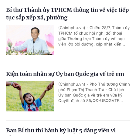
Bí thư Thành ủy TPHCM thông tin về việc tiếp
tục sắp xếp xã, phường
(Chinhphu.vn) - Chiều 28/7, Thành ủy
TPHCM tổ chức hội nghị đối thoại
giữa Thường trực Thành ủy với học
viên lớp bồi dưỡng, cập nhật kiến...
Kiện toàn nhân sự Ủy ban Quốc gia về trẻ em
(Chinhphu.vn) - Phó Thủ tướng Chính
phủ Phạm Thị Thanh Trà - Chủ tịch
Ủy ban Quốc gia về trẻ em vừa ký
Quyết định số 85/QĐ-UBQGVTE...
Ban Bí thư thi hành kỷ luật 5 đảng viên vi