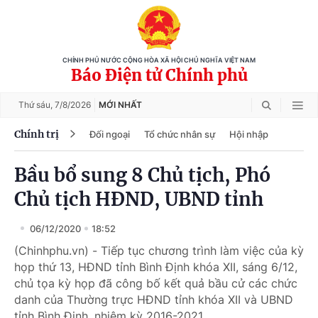
CHÍNH PHỦ NƯỚC CỘNG HÒA XÃ HỘI CHỦ NGHĨA VIỆT NAM
Báo Điện tử Chính phủ
Thứ sáu,
7/8/2026
MỚI NHẤT
Chính trị
Đối ngoại
Tổ chức nhân sự
Hội nhập
Bầu bổ sung 8 Chủ tịch, Phó
Chủ tịch HĐND, UBND tỉnh
06/12/2020
18:52
(Chinhphu.vn) - Tiếp tục chương trình làm việc của kỳ
họp thứ 13, HĐND tỉnh Bình Định khóa XII, sáng 6/12,
chủ tọa kỳ họp đã công bố kết quả bầu cử các chức
danh của Thường trực HĐND tỉnh khóa XII và UBND
tỉnh Bình Định, nhiệm kỳ 2016-2021.