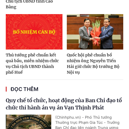
Chủ tịch UBND tỉnh Cao
Bằng
Thủ tướng phê chuẩn kết
Quốc hội phê chuẩn bổ
quả bầu, miễn nhiệm chức
nhiệm ông Nguyễn Tiến
vụ Chủ tịch UBND thành
Hải giữ chức Bộ trưởng Bộ
phố Huế
Nội vụ
ĐỌC THÊM
Quy chế tổ chức, hoạt động của Ban Chỉ đạo tổ
chức thi hành án vụ án Vạn Thịnh Phát
(Chinhphu.vn) - Phó Thủ tướng
Thường trực Phạm Gia Túc - Trưởng
Ban Chỉ đạo liên ngành Trung ương