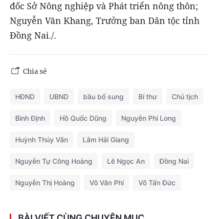
đốc Sở Nông nghiệp và Phát triển nông thôn;
Nguyễn Văn Khang, Trưởng ban Dân tộc tỉnh
Đồng Nai./.
Chia sẻ
HĐND
UBND
bầu bổ sung
Bí thư
Chủ tịch
Bình Định
Hồ Quốc Dũng
Nguyễn Phi Long
Huỳnh Thúy Vân
Lâm Hải Giang
Nguyễn Tự Công Hoàng
Lê Ngọc An
Đồng Nai
Nguyễn Thị Hoàng
Võ Văn Phi
Võ Tấn Đức
BÀI VIẾT CÙNG CHUYÊN MỤC