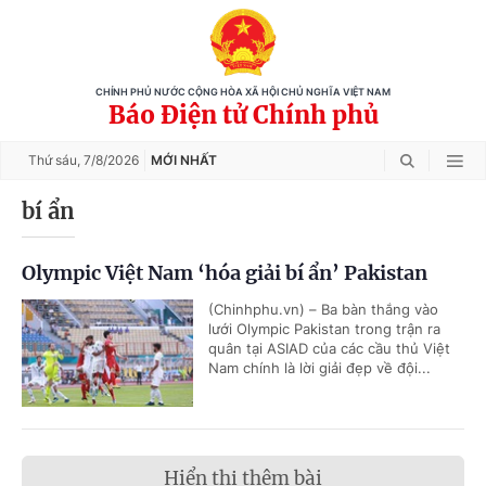
CHÍNH PHỦ NƯỚC CỘNG HÒA XÃ HỘI CHỦ NGHĨA VIỆT NAM
Báo Điện tử Chính phủ
Thứ sáu,
7/8/2026
MỚI NHẤT
bí ẩn
Olympic Việt Nam ‘hóa giải bí ẩn’ Pakistan
(Chinhphu.vn) – Ba bàn thắng vào
lưới Olympic Pakistan trong trận ra
quân tại ASIAD của các cầu thủ Việt
Nam chính là lời giải đẹp về đội...
Hiển thị thêm bài