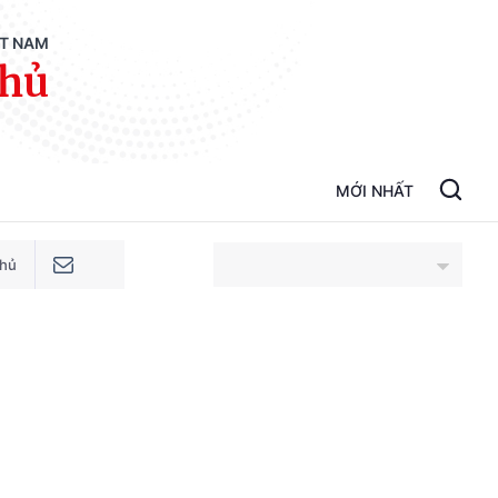
ỆT NAM
phủ
MỚI NHẤT
phủ
An Giang
Bắc Ninh
Cao Bằng