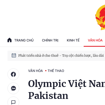
Phát triển kinh tế nhà nước trong kỷ nguyên mới
100 ngày xử lý các điểm nghẽn về chuyển đổi số
TRANG CHỦ
CHÍNH TRỊ
KINH TẾ
VĂN HÓA
Phát triển nhà ở cho thuê - Trụ cột chiến lược, lâu dài
Phát triển kinh tế nhà nước trong kỷ nguyên mới
VĂN HÓA
THỂ THAO
Olympic Việt Nam
Pakistan