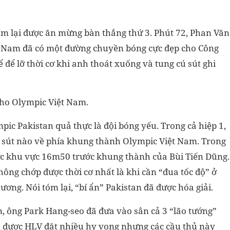
am lại được ăn mừng bàn thắng thứ 3. Phút 72, Phan Văn
ệt Nam đã có một đường chuyền bóng cực đẹp cho Công
để lỡ thời cơ khi anh thoát xuống và tung cú sút ghi
cho Olympic Việt Nam.
pic Pakistan quả thực là đội bóng yếu. Trong cả hiệp 1,
ú sút nào về phía khung thành Olympic Việt Nam. Trong
được khu vực 16m50 trước khung thành của Bùi Tiến Dũng.
hông chớp được thời cơ nhất là khi cần “đua tốc độ” ở
ng. Nói tóm lại, “bí ẩn” Pakistan đã được hóa giải.
n, ông Park Hang-seo đã đưa vào sân cả 3 “lão tướng”
 được HLV đặt nhiều hy vọng nhưng các cầu thủ này