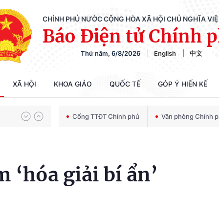
CHÍNH PHỦ NƯỚC CỘNG HÒA XÃ HỘI CHỦ NGHĨA VI
Báo Điện tử Chính 
Thứ năm, 6/8/2026
English
中文
Chiến dịch 500 ngày đêm tìm kiếm, quy tập và xác định danh tính hài cốt liệt sĩ
XÃ HỘI
KHOA GIÁO
QUỐC TẾ
GÓP Ý HIẾN KẾ
Bảo vệ nền tảng tư tưởng của Đảng trong kỷ nguyên phát triển mới
Cổng TTĐT Chính phủ
Văn phòng Chính 
Chiến dịch 500 ngày đêm tìm kiếm, quy tập và xác định danh tính hài cốt liệt sĩ
 ‘hóa giải bí ẩn’