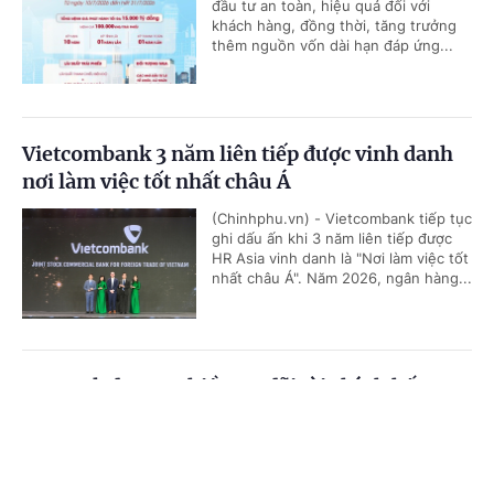
đầu tư an toàn, hiệu quả đối với
khách hàng, đồng thời, tăng trưởng
thêm nguồn vốn dài hạn đáp ứng...
Vietcombank 3 năm liên tiếp được vinh danh
nơi làm việc tốt nhất châu Á
(Chinhphu.vn) - Vietcombank tiếp tục
ghi dấu ấn khi 3 năm liên tiếp được
HR Asia vinh danh là "Nơi làm việc tốt
nhất châu Á". Năm 2026, ngân hàng...
HDBank đưa ra nhiều ưu đãi tài chính hấp
dẫn, tiếp sức cho doanh nghiệp bứt phá tăng
Cổng TTĐT Chính phủ
English
中文
trưởng
Trang chủ
Media
Tin nóng
Thông tin
(Chinhphu.vn) - HDBank vừa triển