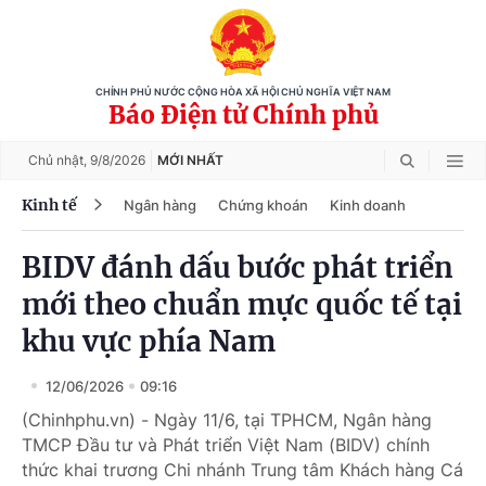
CHÍNH PHỦ NƯỚC CỘNG HÒA XÃ HỘI CHỦ NGHĨA VIỆT NAM
Báo Điện tử Chính phủ
Chủ nhật,
9/8/2026
MỚI NHẤT
Kinh tế
Ngân hàng
Chứng khoán
Kinh doanh
BIDV đánh dấu bước phát triển
mới theo chuẩn mực quốc tế tại
khu vực phía Nam
12/06/2026
09:16
(Chinhphu.vn) - Ngày 11/6, tại TPHCM, Ngân hàng
TMCP Đầu tư và Phát triển Việt Nam (BIDV) chính
thức khai trương Chi nhánh Trung tâm Khách hàng Cá