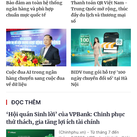
Bảo đảm an toàn hệ thống
Thanh toán QR Việt Nam -
ngân hàng và phù hợp
Trung Quốc mở rộng, thúc
chuẩn mực quốc tế
đẩy du lịch và thương mại
số
Cuộc đua AI trong ngân
BIDV tung gói hỗ trợ '100
hàng chuyển sang cuộc đua
ngày chuyển đổi số' tại Hà
về dữ liệu
Nội
ĐỌC THÊM
‘Hội quán Sinh lời’ của VPBank: Chinh phục
thử thách, gia tăng lợi ích tài chính
(Chinhphu.vn) - Từ tháng 7 đến