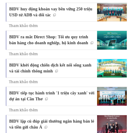
BIDV huy động khoản vay bền vững 250 triệu
USD từ ADB và đối tác
Tham khảo thêm
BIDV ra mắt Direct Shop: Tối ưu quy trình
bán hàng cho doanh nghiệp, hộ kinh doanh
Tham khảo thêm
BIDV khởi động chiến dịch kết nối sống xanh
và tài chính thông minh
Tham khảo thêm
BIDV tiếp tục hành trình '1 triệu cây xanh' với
dự án tại Cần Thơ
Tham khảo thêm
BIDV lập cú đúp giải thưởng ngân hàng bán lẻ
và tiền gửi châu Á