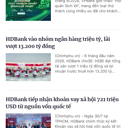
tháng 9/2026, VPBank giới thiệu "Hội
quán Sinh lời", mang đến loạt thử
thách cùng nhiều ưu đãi cho khách...
HDBank vào nhóm ngân hàng triệu tỷ, lãi
vượt 13.200 tỷ đồng
(Chinhphu.vn) - 6 tháng đầu năm
2026, HDBank (HoSE: HDB) đạt tổng
tài sản vượt 1 triệu tỷ đồng và lợi
nhuận trước thuế hơn 13.200 tỷ...
HDBank tiếp nhận khoản vay xã hội 721 triệu
USD từ nguồn vốn quốc tế
(Chinhphu.vn) - Ngày 30/7 tại
TPHCM, HDBank chính thức ký kết
Khoản vay xã hội hợp vốn quốc tế trị