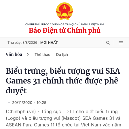
CHÍNH PHỦ NƯỚC CỘNG HÒA XÃ HỘI CHỦ NGHĨA VIỆT NAM
Báo Điện tử Chính phủ
Thứ bảy,
8/8/2026
MỚI NHẤT
Văn hóa
Thể thao
Du lịch
Biểu trưng, biểu tượng vui SEA
Games 31 chính thức được phê
duyệt
20/11/2020
10:25
(Chinhphu.vn) - Tổng cục TDTT cho biết biểu trưng
(Logo) và biểu tượng vui (Mascot) SEA Games 31 và
ASEAN Para Games 11 tổ chức tại Việt Nam vào năm