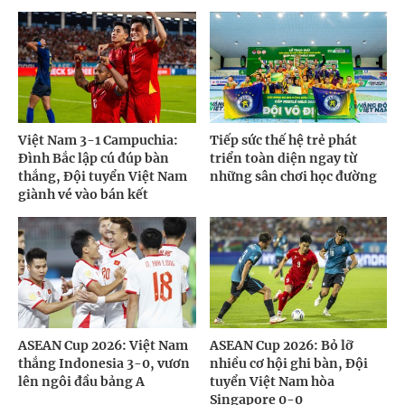
Việt Nam 3-1 Campuchia:
Tiếp sức thế hệ trẻ phát
Đình Bắc lập cú đúp bàn
triển toàn diện ngay từ
thắng, Đội tuyển Việt Nam
những sân chơi học đường
giành vé vào bán kết
ASEAN Cup 2026: Việt Nam
ASEAN Cup 2026: Bỏ lỡ
thắng Indonesia 3-0, vươn
nhiều cơ hội ghi bàn, Đội
lên ngôi đầu bảng A
tuyển Việt Nam hòa
Singapore 0-0