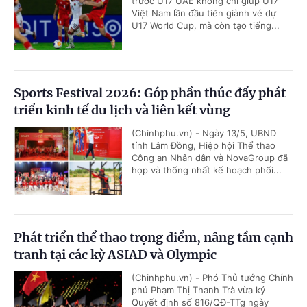
trước U17 UAE không chỉ giúp U17
Việt Nam lần đầu tiên giành vé dự
U17 World Cup, mà còn tạo tiếng...
Sports Festival 2026: Góp phần thúc đẩy phát
triển kinh tế du lịch và liên kết vùng
(Chinhphu.vn) - Ngày 13/5, UBND
tỉnh Lâm Đồng, Hiệp hội Thể thao
Công an Nhân dân và NovaGroup đã
họp và thống nhất kế hoạch phối...
Phát triển thể thao trọng điểm, nâng tầm cạnh
tranh tại các kỳ ASIAD và Olympic
(Chinhphu.vn) - Phó Thủ tướng Chính
phủ Phạm Thị Thanh Trà vừa ký
Quyết định số 816/QĐ-TTg ngày