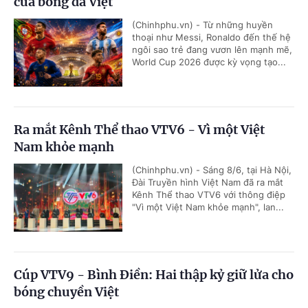
của bóng đá Việt
(Chinhphu.vn) - Từ những huyền
thoại như Messi, Ronaldo đến thế hệ
ngôi sao trẻ đang vươn lên mạnh mẽ,
World Cup 2026 được kỳ vọng tạo...
Ra mắt Kênh Thể thao VTV6 - Vì một Việt
Nam khỏe mạnh
(Chinhphu.vn) - Sáng 8/6, tại Hà Nội,
Đài Truyền hình Việt Nam đã ra mắt
Kênh Thể thao VTV6 với thông điệp
"Vì một Việt Nam khỏe mạnh", lan...
Cúp VTV9 - Bình Điền: Hai thập kỷ giữ lửa cho
bóng chuyền Việt