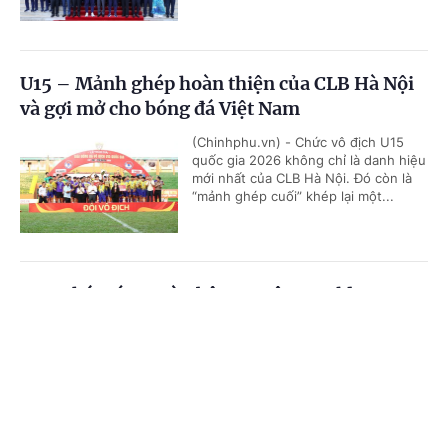
U15 – Mảnh ghép hoàn thiện của CLB Hà Nội
và gợi mở cho bóng đá Việt Nam
(Chinhphu.vn) - Chức vô địch U15
quốc gia 2026 không chỉ là danh hiệu
mới nhất của CLB Hà Nội. Đó còn là
“mảnh ghép cuối” khép lại một...
VTV phát sóng toàn bộ 104 trận World Cup
2026
Cổng TTĐT Chính phủ
English
中文
(Chinhphu.vn) - VTV phát sóng toàn
bộ 104 trận World Cup 2026 phát
Trang chủ
Media
Tin nóng
Thông tin
sóng toàn bộ 104 trận đấu trên nhiều
nền tảng, đồng thời cung cấp dịch...