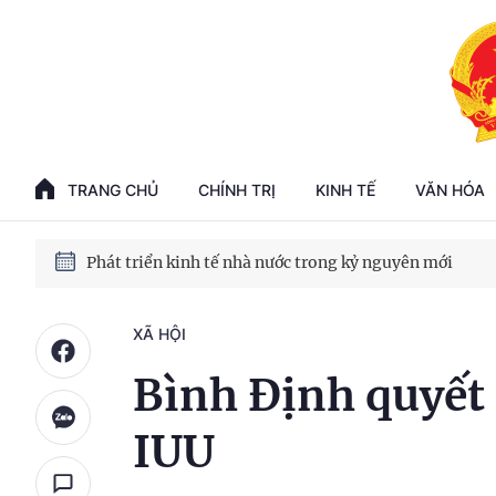
Phát triển kinh tế nhà nước trong kỷ nguyên mới
100 ngày xử lý các điểm nghẽn về chuyển đổi số
TRANG CHỦ
CHÍNH TRỊ
KINH TẾ
VĂN HÓA
Phát triển nhà ở cho thuê - Trụ cột chiến lược, lâu dài
Phát triển kinh tế nhà nước trong kỷ nguyên mới
XÃ HỘI
Bình Định quyết 
IUU