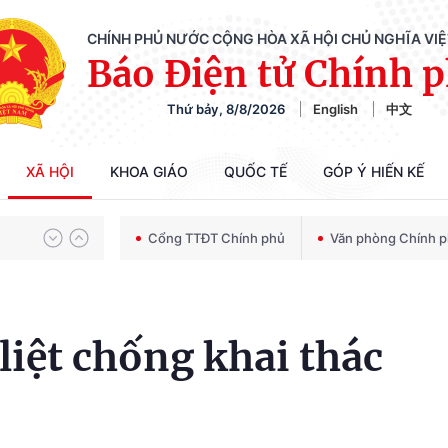
CHÍNH PHỦ NƯỚC CỘNG HÒA XÃ HỘI CHỦ NGHĨA VI
Báo Điện tử Chính 
Chiến dịch 500 ngày đêm tìm kiếm, quy tập và xác định danh tính hài cốt liệt sĩ
Thứ bảy, 8/8/2026
English
中文
Bảo vệ nền tảng tư tưởng của Đảng trong kỷ nguyên phát triển mới
XÃ HỘI
KHOA GIÁO
QUỐC TẾ
GÓP Ý HIẾN KẾ
Cổng TTĐT Chính phủ
Văn phòng Chính 
Chiến dịch 500 ngày đêm tìm kiếm, quy tập và xác định danh tính hài cốt liệt sĩ
liệt chống khai thác