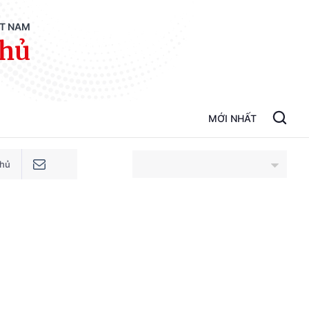
ỆT NAM
phủ
MỚI NHẤT
phủ
An Giang
Bắc Ninh
Cao Bằng