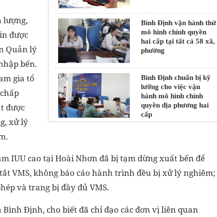
 lượng,
Bình Định vận hành thử
mô hình chính quyền
in được
hai cấp tại tất cả 58 xã,
an Quản lý
phường
 nhập bến.
am gia tổ
Bình Định chuẩn bị kỹ
lưỡng cho việc vận
 chấp
hành mô hình chính
quyền địa phương hai
t được
cấp
g, xử lý
m.
hạm IUU cao tại Hoài Nhơn đã bị tạm dừng xuất bến để
 tắt VMS, không báo cáo hành trình đều bị xử lý nghiêm;
hép và trang bị đầy đủ VMS.
ình Định, cho biết đã chỉ đạo các đơn vị liên quan