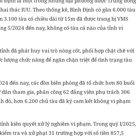
ình Định là một trong những địa phương được Trung ương
hai thác IUU. Theo thống kê, Bình Định có gần 6.000 tàu
ơn 3.100 tàu có chiều dài từ 15m đã được trang bị VMS
áng 5/2024 đến nay, không có tàu cá nào của tỉnh vi
tỉnh đã phát huy vai trò nòng cốt, phối hợp chặt chẽ với
c lượng chức năng để ngăn chặn triệt để tình trạng tàu
24 đến nay, các đồn biên phòng đã tổ chức hơn 80 buổi
ư dân tham gia, phân công 62 đảng viên phụ trách 306
nh đó, hơn 6.200 chủ tàu đã ký cam kết không vi phạm
ỉnh kiên quyết xử lý nghiêm vi phạm. Trong quý I/2025
kiểm tra và xử phạt 31 trường hợp với số tiền 857,5