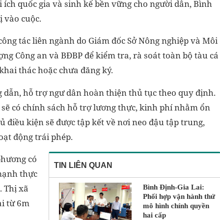
i ích quốc gia và sinh kế bền vững cho người dân, Bình
ị vào cuộc.
công tác liên ngành do Giám đốc Sở Nông nghiệp và Môi
ượng Công an và BĐBP để kiểm tra, rà soát toàn bộ tàu cá
khai thác hoặc chưa đăng ký.
 dẫn, hỗ trợ ngư dân hoàn thiện thủ tục theo quy định.
 sẽ có chính sách hỗ trợ lương thực, kinh phí nhằm ổn
ủ điều kiện sẽ được tập kết về nơi neo đậu tập trung,
oạt động trái phép.
phương có
TIN LIÊN QUAN
 mạnh thực
. Thị xã
Bình Định-Gia Lai:
Phối hợp vận hành thử
ài từ 6m
mô hình chính quyền
hai cấp