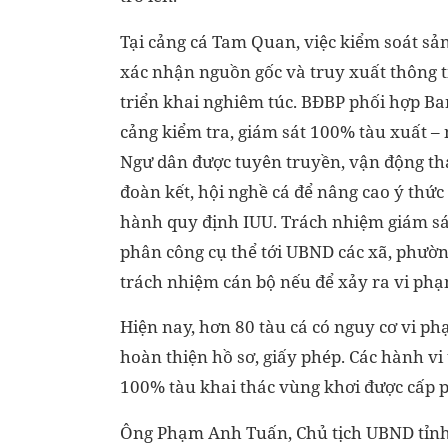
Tại cảng cá Tam Quan, việc kiểm soát sản
xác nhận nguồn gốc và truy xuất thông t
triển khai nghiêm túc. BĐBP phối hợp B
cảng kiểm tra, giám sát 100% tàu xuất –
Ngư dân được tuyên truyền, vận động th
đoàn kết, hội nghề cá để nâng cao ý thức
hành quy định IUU. Trách nhiệm giám sá
phân công cụ thể tới UBND các xã, phườn
trách nhiệm cán bộ nếu để xảy ra vi phạ
Hiện nay, hơn 80 tàu cá có nguy cơ vi p
hoàn thiện hồ sơ, giấy phép. Các hành vi
100% tàu khai thác vùng khơi được cấp p
Ông Phạm Anh Tuấn, Chủ tịch UBND tỉnh B