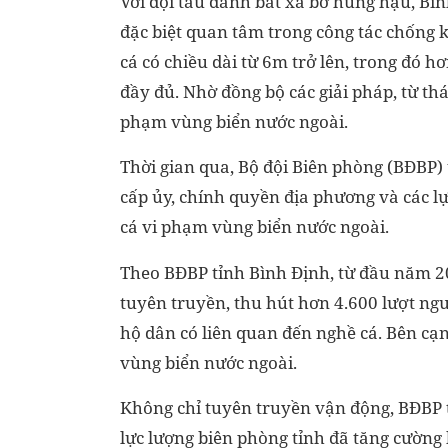
Với đội tàu đánh bắt xa bờ hùng hậu, B
đặc biệt quan tâm trong công tác chống k
cá có chiều dài từ 6m trở lên, trong đó h
đầy đủ. Nhờ đồng bộ các giải pháp, từ th
phạm vùng biển nước ngoài.
Thời gian qua, Bộ đội Biên phòng (BĐBP) 
cấp ủy, chính quyền địa phương và các lự
cá vi phạm vùng biển nước ngoài.
Theo BĐBP tỉnh Bình Định, từ đầu năm 20
tuyên truyền, thu hút hơn 4.600 lượt ng
hộ dân có liên quan đến nghề cá. Bên cạ
vùng biển nước ngoài.
Không chỉ tuyên truyền vận động, BĐBP t
lực lượng biên phòng tỉnh đã tăng cường 