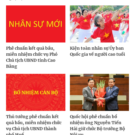
Phê chuẩn kết quả bầu,
Kiện toàn nhân sự Ủy ban
miễn nhiệm chức vụ Phó
Quốc gia về người cao tuổi
Chủ tịch UBND tỉnh Cao
Bằng
Thủ tướng phê chuẩn kết
Quốc hội phê chuẩn bổ
quả bầu, miễn nhiệm chức
nhiệm ông Nguyễn Tiến
vụ Chủ tịch UBND thành
Hải giữ chức Bộ trưởng Bộ
phố Huế
Nội vụ