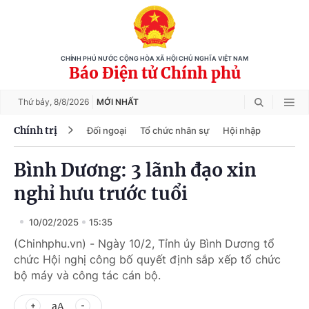
CHÍNH PHỦ NƯỚC CỘNG HÒA XÃ HỘI CHỦ NGHĨA VIỆT NAM
Báo Điện tử Chính phủ
Thứ bảy,
8/8/2026
MỚI NHẤT
Chính trị
Đối ngoại
Tổ chức nhân sự
Hội nhập
Bình Dương: 3 lãnh đạo xin
nghỉ hưu trước tuổi
10/02/2025
15:35
(Chinhphu.vn) - Ngày 10/2, Tỉnh ủy Bình Dương tổ
chức Hội nghị công bố quyết định sắp xếp tổ chức
bộ máy và công tác cán bộ.
aA