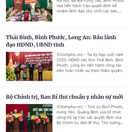
Hà Nội, Bà Rịa-Vũng Tàu, Bình Phước
vừa tiến hành trao quyết định bổ
nhiệm lãnh đạo chủ chốt các ban,...
Thái Bình, Bình Phước, Long An: Bầu lãnh
đạo HĐND, UBND tỉnh
(Chinhphu.vn) - Tại kỳ họp cuối năm
2020, HĐND các tỉnh Thái Bình, Bình
Phước, Long An tiến hành công tác
kiện toàn nhân sự theo thẩm quyền.
Bộ Chính trị, Ban Bí thư chuẩn y nhân sự mới
(Chinhphu.vn) – Tỉnh ủy Bình Phước,
Hưng Yên, Quảng Bình vừa tổ chức
công bố và trao các quyết định của
Bộ Chính trị, Ban Bí thư, Thủ tướng...