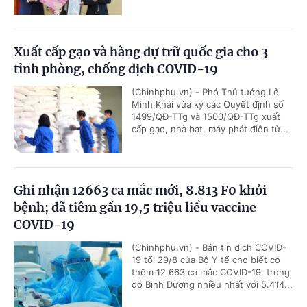
Xuất cấp gạo và hàng dự trữ quốc gia cho 3
tỉnh phòng, chống dịch COVID-19
(Chinhphu.vn) - Phó Thủ tướng Lê
Minh Khái vừa ký các Quyết định số
1499/QĐ-TTg và 1500/QĐ-TTg xuất
cấp gạo, nhà bạt, máy phát điện từ...
Ghi nhận 12663 ca mắc mới, 8.813 F0 khỏi
bệnh; đã tiêm gần 19,5 triệu liều vaccine
COVID-19
(Chinhphu.vn) - Bản tin dịch COVID-
19 tối 29/8 của Bộ Y tế cho biết có
thêm 12.663 ca mắc COVID-19, trong
đó Bình Dương nhiều nhất với 5.414...