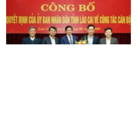
Cổng TTĐT Chính phủ
English
中文
Trang chủ
Media
Tin nóng
Thông tin
Kiện toàn nhân sự 4 địa phương
Tổ chức nhân sự -
6 năm trước
Chuyên mục
Bà Huỳnh Thị Hằng được bầu giữ chức Phó Bí thư Thường
trực Tỉnh ủy Bình Phước
Tổ chức nhân sự -
7 năm trước
CHÍNH TRỊ
KINH TẾ
VĂN HÓA
XÃ HỘI