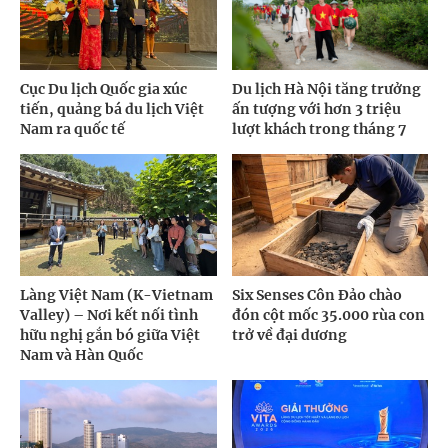
Cục Du lịch Quốc gia xúc
Du lịch Hà Nội tăng trưởng
tiến, quảng bá du lịch Việt
ấn tượng với hơn 3 triệu
Nam ra quốc tế
lượt khách trong tháng 7
Làng Việt Nam (K-Vietnam
Six Senses Côn Đảo chào
Valley) – Nơi kết nối tình
đón cột mốc 35.000 rùa con
hữu nghị gắn bó giữa Việt
trở về đại dương
Nam và Hàn Quốc