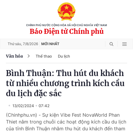
CHÍNH PHỦ NƯỚC CỘNG HÒA XÃ HỘI CHỦ NGHĨA VIỆT NAM
Báo Điện tử Chính phủ
Thứ sáu,
7/8/2026
MỚI NHẤT
Văn hóa
Thể thao
Du lịch
Bình Thuận: Thu hút du khách
từ nhiều chương trình kích cầu
du lịch đặc sắc
13/02/2024
07:42
(Chinhphu.vn) - Sự kiện Vibe Fest NovaWorld Phan
Thiet nằm trong chuỗi các hoạt động kích cầu du lịch
của tỉnh Bình Thuận nhằm thu hút du khách đến tham