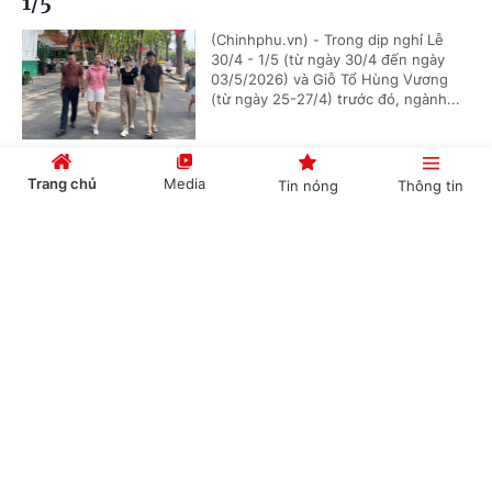
1/5
(Chinhphu.vn) - Trong dịp nghỉ Lễ
30/4 - 1/5 (từ ngày 30/4 đến ngày
03/5/2026) và Giỗ Tổ Hùng Vương
(từ ngày 25-27/4) trước đó, ngành...
Trang chủ
Media
Tin nóng
Thông tin
Du lịch Đồng bằng sông Cửu Long bứt phá dịp
đại lễ 2026
Cổng TTĐT Chính phủ
English
中文
(Chinhphu.vn) - Trong 2 kỳ nghỉ đại
lễ vừa qua, du lịch vùng Đồng bằng
sông Cửu Long ghi nhận mức tăng
trưởng ấn tượng, đặc biệt ở phân...
Chuyên mục
TPHCM thu 8.700 tỷ đồng từ du lịch dịp nghỉ
CHÍNH TRỊ
KINH TẾ
lễ Giỗ Tổ Hùng Vương và 30/4-1/5