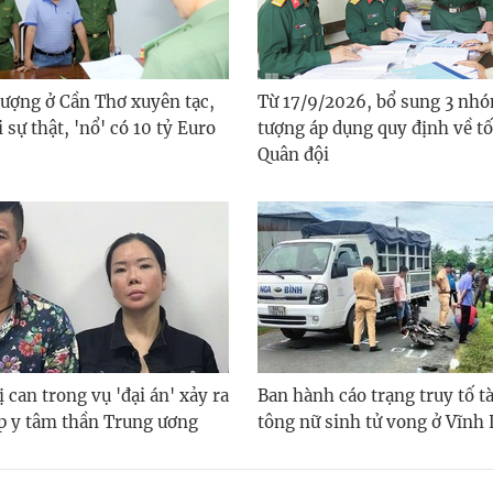
tượng ở Cần Thơ xuyên tạc,
Từ 17/9/2026, bổ sung 3 nhó
 sự thật, 'nổ' có 10 tỷ Euro
tượng áp dụng quy định về tố
Quân đội
ị can trong vụ 'đại án' xảy ra
Ban hành cáo trạng truy tố tài
áp y tâm thần Trung ương
tông nữ sinh tử vong ở Vĩnh