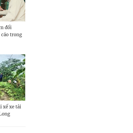
Quảng Ngãi
Quảng Ninh
m đối
Quảng Trị
 cáo trong
Sơn La
Thanh Hóa
Thái Nguyên
Thừa Thiên Huế
Tuyên Quang
Tây Ninh
 xế xe tải
 Long
Vĩnh Long