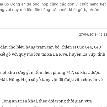
ủa Bộ Công an đã phối hợp cùng các đơn vị chức năng tiến
ng với quy mô lên đến hàng trăm mét khối gỗ tại Vườn
27/04/2018
12:3
dân cho biết, hàng trăm cán bộ, chiến sĩ Cục C44, C49
kết gỗ với quy mô lớn tại xã Ea R’vê, huyện Ea Súp, tỉnh
i một khu rừng gần Đồn Biên phòng 747, số khác được
 Đắk Nông. Hiện số gỗ tang vật đã được vận chuyển về
 Công an triển khai, theo dõi trong thời gian vừa