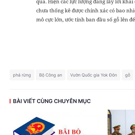
qua. Hiện các lực lượng đang lấy lời khai
chưa thống kê được chính xác có bao nhi
mô cực lớn, ước tính ban đầu số gỗ lên đ
phá rừng
Bộ Công an
Vườn Quốc gia Yok Đôn
gỗ
BÀI VIẾT CÙNG CHUYÊN MỤC