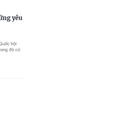
 ứng yêu
 Quốc hội
trong đó có
 trong
 ASEAN năm
nh pháp luật