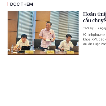
ĐỌC THÊM
Hoàn thiệ
cầu chuyể
Thời sự
2 ngà
(Chinhphu.vn) 
khóa XVI, các 
dự án Luật Phổ
Diễn đàn 
xây dựng 
Pháp luật
2 n
(Chinhphu.vn) 
2026 với chủ đ
trong kỷ nguyê