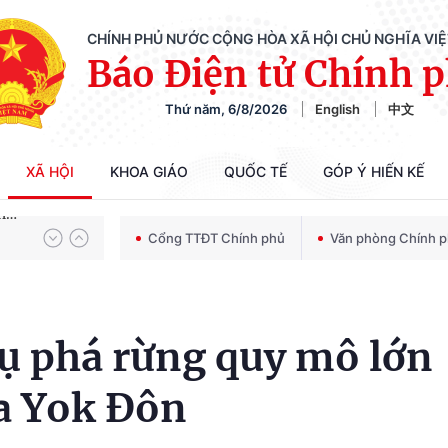
CHÍNH PHỦ NƯỚC CỘNG HÒA XÃ HỘI CHỦ NGHĨA VI
Báo Điện tử Chính 
Thứ năm, 6/8/2026
English
中文
Chiến dịch 500 ngày đêm tìm kiếm, quy tập và xác định danh tính hài cốt liệt sĩ
XÃ HỘI
KHOA GIÁO
QUỐC TẾ
GÓP Ý HIẾN KẾ
Bảo vệ nền tảng tư tưởng của Đảng trong kỷ nguyên phát triển mới
Cổng TTĐT Chính phủ
Văn phòng Chính 
Chiến dịch 500 ngày đêm tìm kiếm, quy tập và xác định danh tính hài cốt liệt sĩ
vụ phá rừng quy mô lớn
ia Yok Đôn