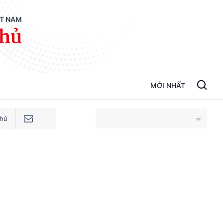
ỆT NAM
phủ
MỚI NHẤT
phủ
An Giang
Bắc Ninh
Cao Bằng