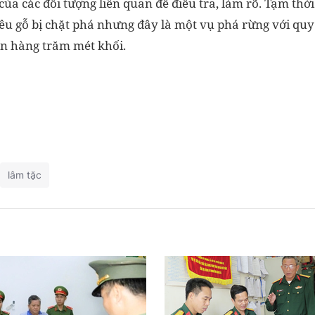
 của các đối tượng liên quan để điều tra, làm rõ. Tạm thời
êu gỗ bị chặt phá nhưng đây là một vụ phá rừng với quy
ến hàng trăm mét khối.
lâm tặc