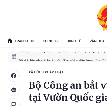
Phát triển kinh tế nhà nước trong kỷ nguyên mới
100 ngày xử lý các điểm nghẽn về chuyển đổi số
TRANG CHỦ
CHÍNH TRỊ
KINH TẾ
VĂN HÓA
Phát triển nhà ở cho thuê - Trụ cột chiến lược, lâu dài
Phát triển kinh tế nhà nước trong kỷ nguyên mới
XÃ HỘI
PHÁP LUẬT
Bộ Công an bắt 
tại Vườn Quốc g