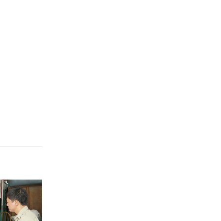
Hưng Yên
Hải Phòng
Khánh Hòa
Lai Châu
Lào Cai
Lâm Đồng
Lạng Sơn
Nghệ An
Ninh Bình
Phú Thọ