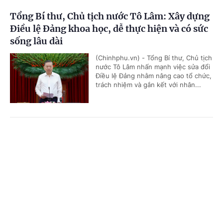
Tổng Bí thư, Chủ tịch nước Tô Lâm: Xây dựng
Điều lệ Đảng khoa học, dễ thực hiện và có sức
sống lâu dài
(Chinhphu.vn) - Tổng Bí thư, Chủ tịch
nước Tô Lâm nhấn mạnh việc sửa đổi
Điều lệ Đảng nhằm nâng cao tổ chức,
trách nhiệm và gắn kết với nhân...
Sửa đổi 3 luật lĩnh vực tài chính-ngân hàng:
Cổng TTĐT Chính phủ
English
中文
Hoàn thiện thể chế, thúc đẩy phát triển thị
trường vốn
Trang chủ
Media
Tin nóng
Thông tin
(Chinhphu.vn) - Sáng 5/8, tiếp tục Kỳ
họp không thường lệ thứ Nhất, Quốc
hội đã nghe Tờ trình và Báo cáo thẩm
Chuyên mục
tra về dự án Luật sửa đổi, bổ sung...