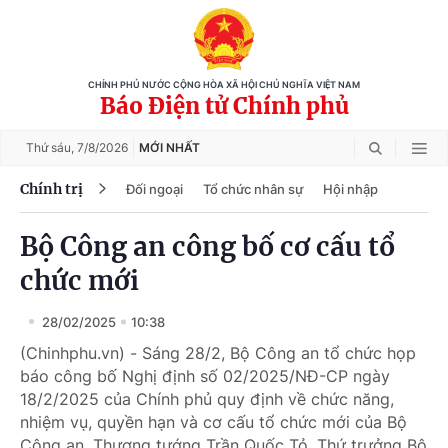
CHÍNH PHỦ NƯỚC CỘNG HÒA XÃ HỘI CHỦ NGHĨA VIỆT NAM
Báo Điện tử Chính phủ
Thứ sáu,
7/8/2026
MỚI NHẤT
Chính trị
Đối ngoại
Tổ chức nhân sự
Hội nhập
Bộ Công an công bố cơ cấu tổ
chức mới
28/02/2025
10:38
(Chinhphu.vn) - Sáng 28/2, Bộ Công an tổ chức họp
báo công bố Nghị định số 02/2025/NĐ-CP ngày
18/2/2025 của Chính phủ quy định về chức năng,
nhiệm vụ, quyền hạn và cơ cấu tổ chức mới của Bộ
Công an. Thượng tướng Trần Quốc Tỏ, Thứ trưởng Bộ