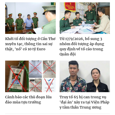
Khởi tố đối tượng ở Cần Thơ
Từ 17/9/2026, bổ sung 3
xuyên tạc, thông tin sai sự
nhóm đối tượng áp dụng
thật, 'nổ' có 10 tỷ Euro
quy định về tố cáo trong
Quân đội
Cảnh báo các thủ đoạn lừa
Truy tố 65 bị can trong vụ
đảo mùa tựu trường
'đại án' xảy ra tại Viện Pháp
y tâm thần Trung ương