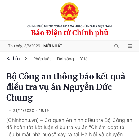
CHÍNH PHỦ NƯỚC CỘNG HÒA XÃ HỘI CHỦ NGHĨA VIỆT NAM
Báo Điện tử Chính phủ
Thứ bảy,
8/8/2026
MỚI NHẤT
Xã hội
Pháp luật
Đời sống
Y tế
Bộ Công an thông báo kết quả
điều tra vụ án Nguyễn Đức
Chung
21/11/2020
18:19
(Chinhphu.vn) – Cơ quan An ninh điều tra Bộ Công an
đã hoàn tất kết luận điều tra vụ án "Chiếm đoạt tài
liệu bí mật nhà nước" xảy ra tại Hà Nội và chuyển