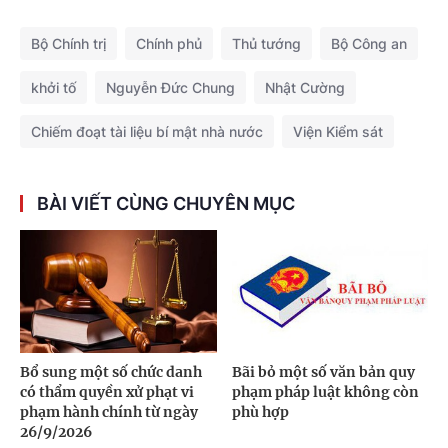
Bộ Chính trị
Chính phủ
Thủ tướng
Bộ Công an
khởi tố
Nguyễn Đức Chung
Nhật Cường
Chiếm đoạt tài liệu bí mật nhà nước
Viện Kiểm sát
BÀI VIẾT CÙNG CHUYÊN MỤC
Bổ sung một số chức danh
Bãi bỏ một số văn bản quy
có thẩm quyền xử phạt vi
phạm pháp luật không còn
phạm hành chính từ ngày
phù hợp
26/9/2026