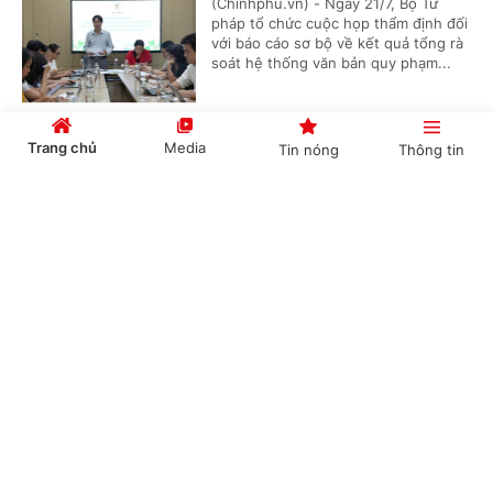
(Chinhphu.vn) - Ngày 21/7, Bộ Tư
pháp tổ chức cuộc họp thẩm định đối
với báo cáo sơ bộ về kết quả tổng rà
soát hệ thống văn bản quy phạm...
Trang chủ
Media
Tin nóng
Thông tin
Hoàn thiện dự án Luật sửa đổi, bổ sung một số
điều của 9 luật về quân sự, quốc phòng
Cổng TTĐT Chính phủ
English
中文
(Chinhphu.vn) - Chính phủ vừa ban
hành Nghị quyết số 191/NQ-CP ngày
21/7/2026 về dự án Luật sửa đổi, bổ
sung một số điều của 09 luật về...
Chuyên mục
Vĩnh Long: Phục hồi điều tra vụ tai nạn giao
CHÍNH TRỊ
KINH TẾ
thông làm nữ sinh tử vong
VĂN HÓA
XÃ HỘI
(Chinhphu.vn) - Sau gần 1 năm tạm
đình chỉ, Công an tỉnh Vĩnh Long