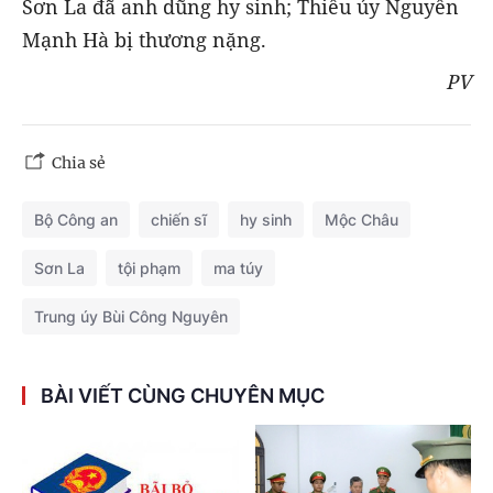
Sơn La đã anh dũng hy sinh; Thiếu úy Nguyễn
Mạnh Hà bị thương nặng.
PV
Chia sẻ
Bộ Công an
chiến sĩ
hy sinh
Mộc Châu
Sơn La
tội phạm
ma túy
Trung úy Bùi Công Nguyên
BÀI VIẾT CÙNG CHUYÊN MỤC