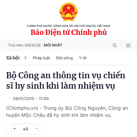
CHÍNH PHỦ NƯỚC CỘNG HÒA XÃ HỘI CHỦ NGHĨA VIỆT NAM
Báo Điện tử Chính phủ
Thứ năm,
6/8/2026
MỚI NHẤT
Xã hội
Pháp luật
Đời sống
Y tế
Bộ Công an thông tin vụ chiến
sĩ hy sinh khi làm nhiệm vụ
29/01/2015
11:00
(Chinhphu.vn) - Trung úy Bùi Công Nguyên, Công an
huyện Mộc Châu đã hy sinh khi làm nhiệm vụ.
aA