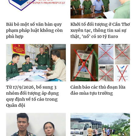
Bãi bỏ một số văn bản quy
Khởi tố đối tượng ở Cần Thơ
phạm pháp luật không còn
xuyên tạc, thông tin sai sự
phù hợp
thật, 'nổ' có 10 tỷ Euro
Từ 17/9/2026, bổ sung 3
Cảnh báo các thủ đoạn lừa
nhóm đối tượng áp dụng
đảo mùa tựu trường
quy định về tố cáo trong
Quân đội