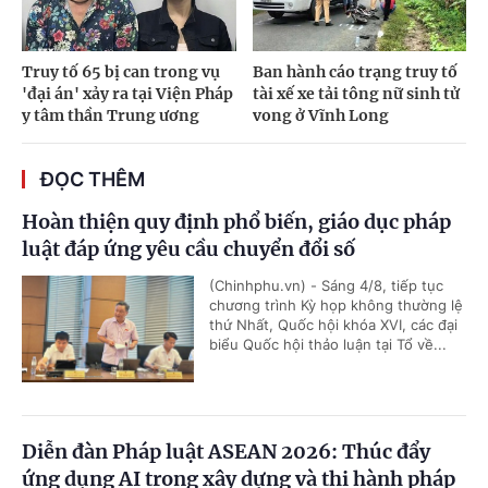
Truy tố 65 bị can trong vụ
Ban hành cáo trạng truy tố
'đại án' xảy ra tại Viện Pháp
tài xế xe tải tông nữ sinh tử
y tâm thần Trung ương
vong ở Vĩnh Long
ĐỌC THÊM
Hoàn thiện quy định phổ biến, giáo dục pháp
luật đáp ứng yêu cầu chuyển đổi số
(Chinhphu.vn) - Sáng 4/8, tiếp tục
chương trình Kỳ họp không thường lệ
thứ Nhất, Quốc hội khóa XVI, các đại
biểu Quốc hội thảo luận tại Tổ về...
Diễn đàn Pháp luật ASEAN 2026: Thúc đẩy
ứng dụng AI trong xây dựng và thi hành pháp