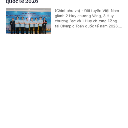
quốc tế 2026
(Chinhphu.vn) - Đội tuyển Việt Nam
giành 2 Huy chương Vàng, 3 Huy
chương Bạc và 1 Huy chương Đồng
tại Olympic Toán quốc tế năm 2026....
Cổng TTĐT Chính phủ
English
中文
Dự kiến nhiều chính sách ưu tiên hỗ trợ học
Trang chủ
Media
Tin nóng
Thông tin
tập đối với người học dân tộc thiểu số rất ít
người
(Chinhphu.vn) - Bộ Giáo dục và Đào
Chuyên mục
tạo đang lấy ý kiến đối với dự thảo
Nghị định quy định chính sách ưu
tiên tuyển sinh, hỗ trợ học tập đối...
CHÍNH TRỊ
KINH TẾ
VĂN HÓA
XÃ HỘI
Nhà giáo nghỉ hưu được ký hợp đồng dạy toàn
KHOA GIÁO
QUỐC TẾ