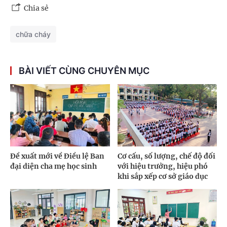
Chia sẻ
chữa cháy
BÀI VIẾT CÙNG CHUYÊN MỤC
Đề xuất mới về Điều lệ Ban
Cơ cấu, số lượng, chế độ đối
đại diện cha mẹ học sinh
với hiệu trưởng, hiệu phó
khi sắp xếp cơ sở giáo dục