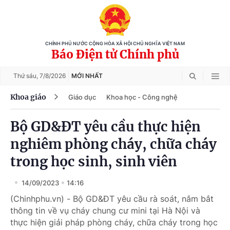
CHÍNH PHỦ NƯỚC CỘNG HÒA XÃ HỘI CHỦ NGHĨA VIỆT NAM
Báo Điện tử Chính phủ
Thứ sáu,
7/8/2026
MỚI NHẤT
Khoa giáo
Giáo dục
Khoa học - Công nghệ
Bộ GD&ĐT yêu cầu thực hiện
nghiêm phòng cháy, chữa cháy
trong học sinh, sinh viên
14/09/2023
14:16
(Chinhphu.vn) - Bộ GD&ĐT yêu cầu rà soát, nắm bắt
thông tin về vụ cháy chung cư mini tại Hà Nội và
thực hiện giải pháp phòng cháy, chữa cháy trong học