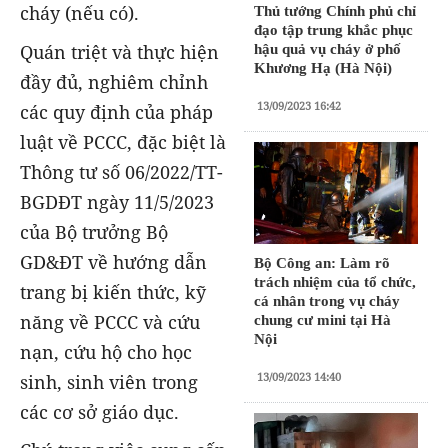
cháy (nếu có).
Thủ tướng Chính phủ chỉ
đạo tập trung khắc phục
Quán triệt và thực hiện
hậu quả vụ cháy ở phố
Khương Hạ (Hà Nội)
đầy đủ, nghiêm chỉnh
13/09/2023 16:42
các quy định của pháp
luật về PCCC, đặc biệt là
Thông tư số 06/2022/TT-
BGDĐT ngày 11/5/2023
của Bộ trưởng Bộ
GD&ĐT về hướng dẫn
Bộ Công an: Làm rõ
trách nhiệm của tổ chức,
trang bị kiến thức, kỹ
cá nhân trong vụ cháy
năng về PCCC và cứu
chung cư mini tại Hà
Nội
nạn, cứu hộ cho học
13/09/2023 14:40
sinh, sinh viên trong
các cơ sở giáo dục.