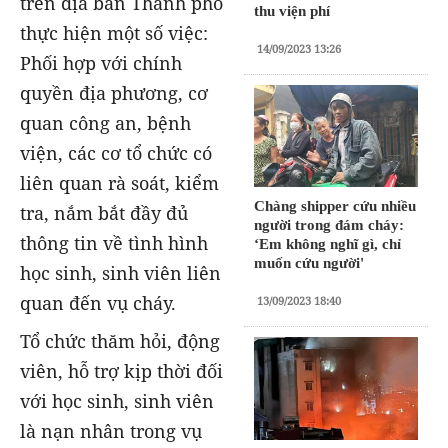
trên địa bàn Thành phố
thu viện phí
thực hiện một số việc:
14/09/2023 13:26
Phối hợp với chính
quyền địa phương, cơ
quan công an, bệnh
viện, các cơ tổ chức có
liên quan rà soát, kiểm
Chàng shipper cứu nhiều
tra, nắm bắt đầy đủ
người trong đám cháy:
thông tin về tình hình
‘Em không nghĩ gì, chỉ
muốn cứu người'
học sinh, sinh viên liên
quan đến vụ cháy.
13/09/2023 18:40
Tổ chức thăm hỏi, động
viên, hỗ trợ kịp thời đối
với học sinh, sinh viên
là nạn nhân trong vụ