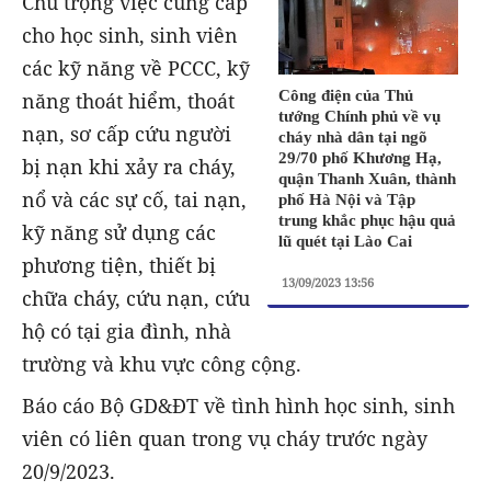
Chú trọng việc cung cấp
cho học sinh, sinh viên
các kỹ năng về PCCC, kỹ
Công điện của Thủ
năng thoát hiểm, thoát
tướng Chính phủ về vụ
nạn, sơ cấp cứu người
cháy nhà dân tại ngõ
29/70 phố Khương Hạ,
bị nạn khi xảy ra cháy,
quận Thanh Xuân, thành
nổ và các sự cố, tai nạn,
phố Hà Nội và Tập
trung khắc phục hậu quả
kỹ năng sử dụng các
lũ quét tại Lào Cai
phương tiện, thiết bị
13/09/2023 13:56
chữa cháy, cứu nạn, cứu
hộ có tại gia đình, nhà
trường và khu vực công cộng.
Báo cáo Bộ GD&ĐT về tình hình học sinh, sinh
viên có liên quan trong vụ cháy trước ngày
20/9/2023.