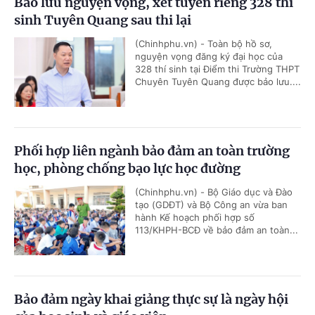
Bảo lưu nguyện vọng, xét tuyển riêng 328 thí
sinh Tuyên Quang sau thi lại
(Chinhphu.vn) - Toàn bộ hồ sơ,
nguyện vọng đăng ký đại học của
328 thí sinh tại Điểm thi Trường THPT
Chuyên Tuyên Quang được bảo lưu....
Phối hợp liên ngành bảo đảm an toàn trường
học, phòng chống bạo lực học đường
(Chinhphu.vn) - Bộ Giáo dục và Đào
tạo (GDĐT) và Bộ Công an vừa ban
hành Kế hoạch phối hợp số
113/KHPH-BCĐ về bảo đảm an toàn...
Bảo đảm ngày khai giảng thực sự là ngày hội