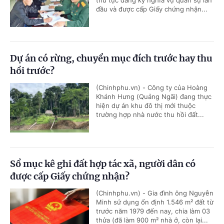
thủ tục đăng ký nghĩa vụ quân sự lần
đầu và được cấp Giấy chứng nhận...
Dự án có rừng, chuyển mục đích trước hay thu
hồi trước?
(Chinhphu.vn) - Công ty của Hoàng
Khánh Hưng (Quảng Ngãi) đang thực
hiện dự án khu đô thị mới thuộc
trường hợp nhà nước thu hồi đất...
Sổ mục kê ghi đất hợp tác xã, người dân có
được cấp Giấy chứng nhận?
(Chinhphu.vn) - Gia đình ông Nguyễn
Minh sử dụng ổn định 1.546 m² đất từ
trước năm 1979 đến nay, chia làm 03
thửa (đã làm 900 m² nhà ở, còn lại...