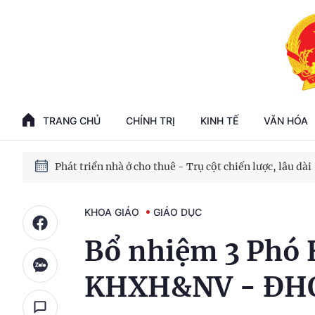
Phát triển kinh tế nhà nước trong kỷ nguyên mới
100 ngày xử lý các điểm nghẽn về chuyển đổi số
TRANG CHỦ
CHÍNH TRỊ
KINH TẾ
VĂN HÓA
Phát triển nhà ở cho thuê - Trụ cột chiến lược, lâu dài
Phát triển kinh tế nhà nước trong kỷ nguyên mới
KHOA GIÁO
GIÁO DỤC
Bổ nhiệm 3 Phó 
KHXH&NV - Đ