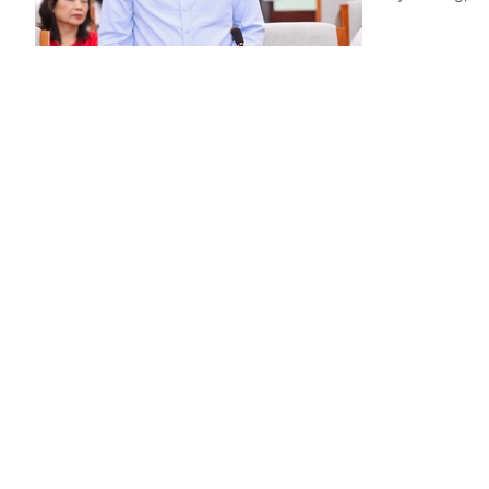
Phối hợp 
bạo lực h
Giáo dục
3 ng
(Chinhphu.vn)
hợp số 113/KH
thời các vụ vi
Bảo đảm n
giáo viên
Chỉ đạo, quyết 
(Chinhphu.vn)