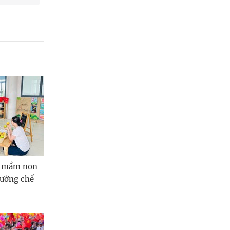
ên mầm non
hưởng chế