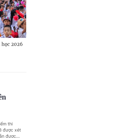
 học 2026
ên
iểm thi
ẽ được xét
ẫn được...