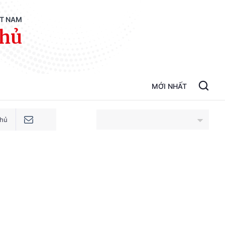
ỆT NAM
phủ
MỚI NHẤT
phủ
An Giang
Bắc Ninh
Cao Bằng