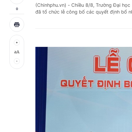
(Chinhphu.vn) - Chiều 8/8, Trường Đại họ
0
đã tổ chức lễ công bố các quyết định bổ n
aA