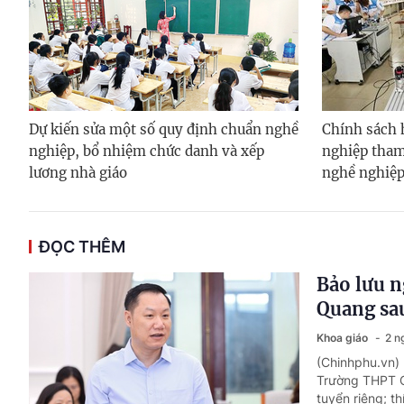
Dự kiến sửa một số quy định chuẩn nghề
Chính sách 
nghiệp, bổ nhiệm chức danh và xếp
nghiệp tham
lương nhà giáo
nghề nghiệ
ĐỌC THÊM
Bảo lưu n
Quang sau
Khoa giáo
2 n
(Chinhphu.vn) 
Trường THPT C
tuyển riêng; t