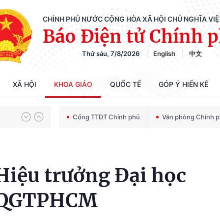
CHÍNH PHỦ NƯỚC CỘNG HÒA XÃ HỘI CHỦ NGHĨA VI
Báo Điện tử Chính 
Thứ sáu, 7/8/2026
English
中文
Chiến dịch 500 ngày đêm tìm kiếm, quy tập và xác định danh tính hài cốt liệt sĩ
XÃ HỘI
KHOA GIÁO
QUỐC TẾ
GÓP Ý HIẾN KẾ
Bảo vệ nền tảng tư tưởng của Đảng trong kỷ nguyên phát triển mới
Cổng TTĐT Chính phủ
Văn phòng Chính 
Chiến dịch 500 ngày đêm tìm kiếm, quy tập và xác định danh tính hài cốt liệt sĩ
Hiệu trưởng Đại học
HQGTPHCM