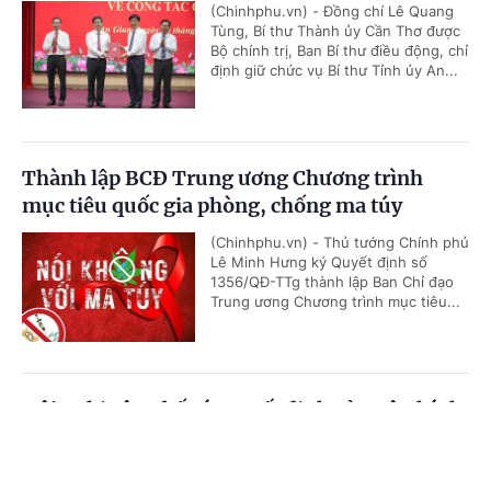
(Chinhphu.vn) - Đồng chí Lê Quang
Tùng, Bí thư Thành ủy Cần Thơ được
Bộ chính trị, Ban Bí thư điều động, chỉ
định giữ chức vụ Bí thư Tỉnh ủy An...
Thành lập BCĐ Trung ương Chương trình
mục tiêu quốc gia phòng, chống ma túy
(Chinhphu.vn) - Thủ tướng Chính phủ
Lê Minh Hưng ký Quyết định số
1356/QĐ-TTg thành lập Ban Chỉ đạo
Trung ương Chương trình mục tiêu...
Hội nghị công bố các quyết định của Bộ Chính
trị, Ban Bí thư về công tác cán bộ
Cổng TTĐT Chính phủ
English
中文
(Chinhphu.vn) - Sáng 23/7, tại Trụ sở