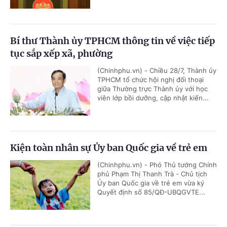
Bí thư Thành ủy TPHCM thông tin về việc tiếp
tục sắp xếp xã, phường
(Chinhphu.vn) - Chiều 28/7, Thành ủy
TPHCM tổ chức hội nghị đối thoại
giữa Thường trực Thành ủy với học
viên lớp bồi dưỡng, cập nhật kiến...
Kiện toàn nhân sự Ủy ban Quốc gia về trẻ em
(Chinhphu.vn) - Phó Thủ tướng Chính
phủ Phạm Thị Thanh Trà - Chủ tịch
Ủy ban Quốc gia về trẻ em vừa ký
Quyết định số 85/QĐ-UBQGVTE...