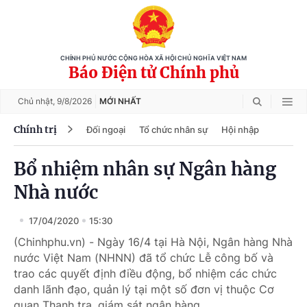
CHÍNH PHỦ NƯỚC CỘNG HÒA XÃ HỘI CHỦ NGHĨA VIỆT NAM
Báo Điện tử Chính phủ
Chủ nhật,
9/8/2026
MỚI NHẤT
Chính trị
Đối ngoại
Tổ chức nhân sự
Hội nhập
Bổ nhiệm nhân sự Ngân hàng
Nhà nước
17/04/2020
15:30
(Chinhphu.vn) - Ngày 16/4 tại Hà Nội, Ngân hàng Nhà
nước Việt Nam (NHNN) đã tổ chức Lễ công bố và
trao các quyết định điều động, bổ nhiệm các chức
danh lãnh đạo, quản lý tại một số đơn vị thuộc Cơ
quan Thanh tra, giám sát ngân hàng.