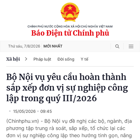
CHÍNH PHỦ NƯỚC CỘNG HÒA XÃ HỘI CHỦ NGHĨA VIỆT NAM
Báo Điện tử Chính phủ
Thứ sáu,
7/8/2026
MỚI NHẤT
Xã hội
Pháp luật
Đời sống
Y tế
Bộ Nội vụ yêu cầu hoàn thành
sắp xếp đơn vị sự nghiệp công
lập trong quý III/2026
15/05/2026
09:45
(Chinhphu.vn) - Bộ Nội vụ đề nghị các bộ, ngành, địa
phương tập trung rà soát, sắp xếp, tổ chức lại các
đơn vị sự nghiệp công lập theo hướng tinh gọn, nâng