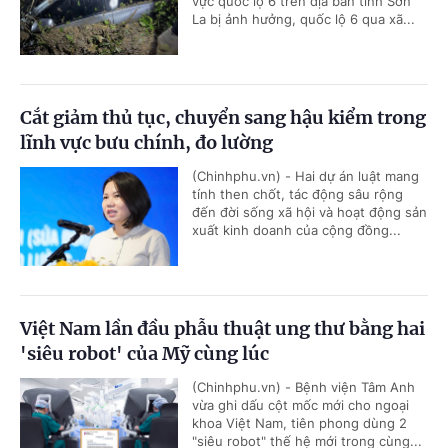
vực quốc lộ 6 trên địa bàn tỉnh Sơn
La bị ảnh hưởng, quốc lộ 6 qua xã...
Cắt giảm thủ tục, chuyển sang hậu kiểm trong
lĩnh vực bưu chính, đo lường
(Chinhphu.vn) - Hai dự án luật mang
tính then chốt, tác động sâu rộng
đến đời sống xã hội và hoạt động sản
xuất kinh doanh của cộng đồng...
Việt Nam lần đầu phẫu thuật ung thư bằng hai
'siêu robot' của Mỹ cùng lúc
(Chinhphu.vn) - Bệnh viện Tâm Anh
vừa ghi dấu cột mốc mới cho ngoại
khoa Việt Nam, tiên phong dùng 2
"siêu robot" thế hệ mới trong cùng...