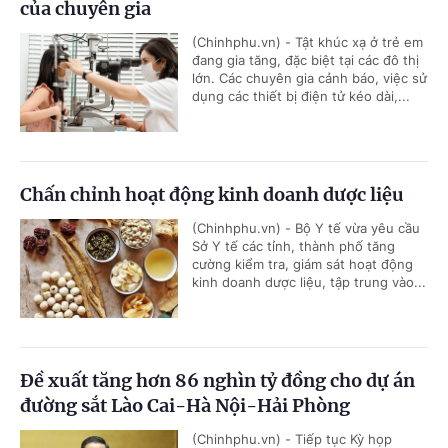
của chuyên gia
(Chinhphu.vn) - Tật khúc xạ ở trẻ em
đang gia tăng, đặc biệt tại các đô thị
lớn. Các chuyên gia cảnh báo, việc sử
dụng các thiết bị điện tử kéo dài,...
Chấn chỉnh hoạt động kinh doanh dược liệu
(Chinhphu.vn) - Bộ Y tế vừa yêu cầu
Sở Y tế các tỉnh, thành phố tăng
cường kiểm tra, giám sát hoạt động
kinh doanh dược liệu, tập trung vào...
Đề xuất tăng hơn 86 nghìn tỷ đồng cho dự án
đường sắt Lào Cai-Hà Nội-Hải Phòng
(Chinhphu.vn) - Tiếp tục Kỳ họp