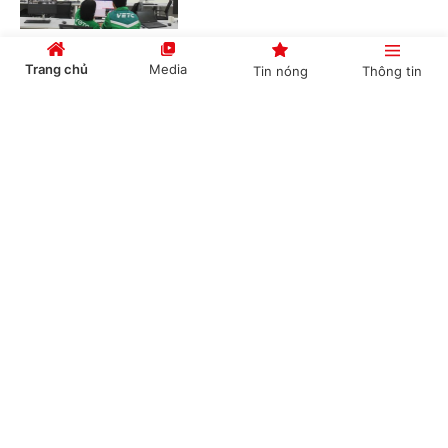
Trang chủ
Media
Tin nóng
Thông tin
Hà Nội tổ chức Hội chợ Xúc tiến thương mại
nông nghiệp, sản phẩm OCOP 2026
Cổng TTĐT Chính phủ
English
中文
(Chinhphu.vn) - Nhằm đẩy mạnh
quảng bá, kết nối tiêu thụ nông sản,
sản phẩm OCOP của Thủ đô, Sở
Nông nghiệp và Môi trường Hà Nội...
Chuyên mục
Thí điểm hỗ trợ sức khỏe sinh sản ngoài giờ
CHÍNH TRỊ
KINH TẾ
cho nữ công nhân
VĂN HÓA
XÃ HỘI
(Chinhphu.vn) - Thông qua mô hình
nghiên cứu, thí điểm quy mô nhỏ tại
KHOA GIÁO
QUỐC TẾ
thực địa, Quỹ Dân số Liên hợp quốc
(UNFPA) Việt Nam và Công ty...
GÓP Ý HIẾN KẾ