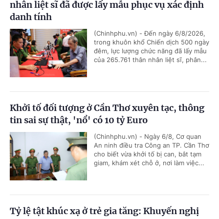
nhân liệt sĩ đã được lấy mẫu phục vụ xác định
danh tính
(Chinhphu.vn) - Đến ngày 6/8/2026,
trong khuôn khổ Chiến dịch 500 ngày
đêm, lực lượng chức năng đã lấy mẫu
của 265.761 thân nhân liệt sĩ, phân...
Khởi tố đối tượng ở Cần Thơ xuyên tạc, thông
tin sai sự thật, 'nổ' có 10 tỷ Euro
(Chinhphu.vn) - Ngày 6/8, Cơ quan
An ninh điều tra Công an TP. Cần Thơ
cho biết vừa khởi tố bị can, bắt tạm
giam, khám xét chỗ ở, nơi làm việc...
Tỷ lệ tật khúc xạ ở trẻ gia tăng: Khuyến nghị