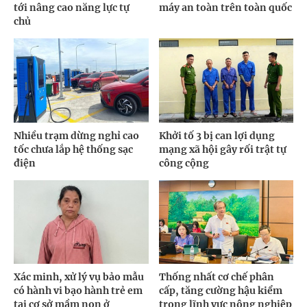
tới nâng cao năng lực tự
máy an toàn trên toàn quốc
chủ
Nhiều trạm dừng nghỉ cao
Khởi tố 3 bị can lợi dụng
tốc chưa lắp hệ thống sạc
mạng xã hội gây rối trật tự
điện
công cộng
Xác minh, xử lý vụ bảo mẫu
Thống nhất cơ chế phân
có hành vi bạo hành trẻ em
cấp, tăng cường hậu kiểm
tại cơ sở mầm non ở
trong lĩnh vực nông nghiệp