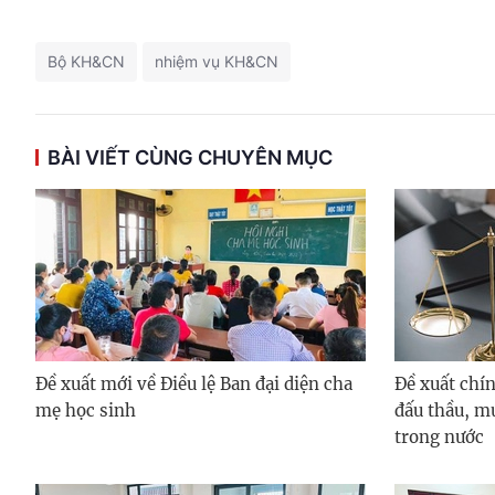
Bộ KH&CN
nhiệm vụ KH&CN
BÀI VIẾT CÙNG CHUYÊN MỤC
Đề xuất mới về Điều lệ Ban đại diện cha
Đề xuất chín
mẹ học sinh
đấu thầu, m
trong nước