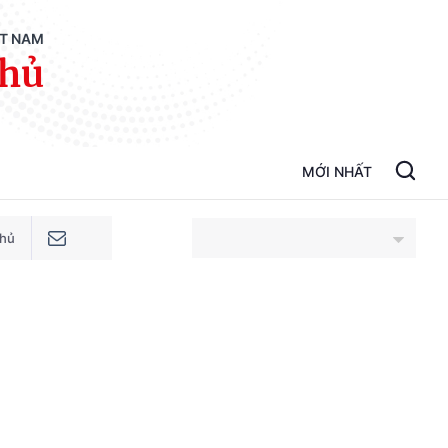
ỆT NAM
phủ
MỚI NHẤT
phủ
An Giang
Bắc Ninh
Cao Bằng