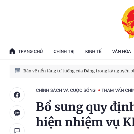
Phát triển kinh tế nhà nước trong kỷ nguyên mới
100 ngày xử lý các điểm nghẽn về chuyển đổi số
TRANG CHỦ
CHÍNH TRỊ
KINH TẾ
VĂN HÓA
Phát triển nhà ở cho thuê - Trụ cột chiến lược, lâu dài
Phát triển kinh tế nhà nước trong kỷ nguyên mới
CHÍNH SÁCH VÀ CUỘC SỐNG
THAM VẤN CHÍ
Bổ sung quy định
hiện nhiệm vụ K