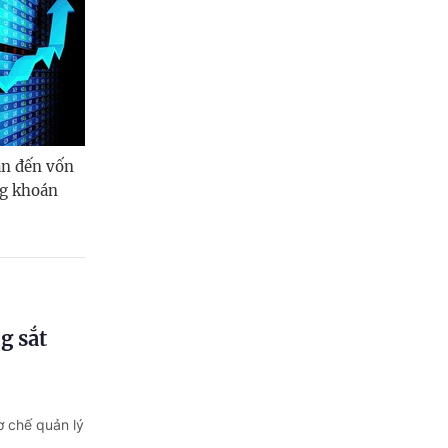
an đến vốn
ng khoán
g sắt
ơ chế quản lý