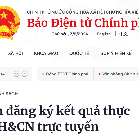
CHÍNH PHỦ NƯỚC CỘNG HÒA XÃ HỘI CHỦ NGHĨA VI
Báo Điện tử Chính 
Thứ sáu, 7/8/2026
English
中文
Chiến dịch 500 ngày đêm tìm kiếm, quy tập và xác định danh tính hài cốt liệt sĩ
XÃ HỘI
KHOA GIÁO
QUỐC TẾ
GÓP Ý HIẾN KẾ
Bảo vệ nền tảng tư tưởng của Đảng trong kỷ nguyên phát triển mới
Cổng TTĐT Chính phủ
Văn phòng Chính 
NH SÁCH
Chiến dịch 500 ngày đêm tìm kiếm, quy tập và xác định danh tính hài cốt liệt sĩ
 đăng ký kết quả thực
H&CN trực tuyến