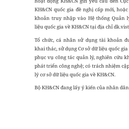
hoạt động KH&CN gửi yêu cầu đến Cục
KH&CN quốc gia đề nghị cấp mới, hoặc c
khoản truy nhập vào Hệ thống Quản l
liệu quốc gia về KH&CN tại địa chỉ dk.vis
Tổ chức, cá nhân sử dụng tài khoản đ
khai thác, sử dụng Cơ sở dữ liệu quốc g
phục vụ công tác quản lý, nghiên cứu k
phát triển công nghệ; có trách nhiệm c
lý cơ sở dữ liệu quốc gia về KH&CN.
Bộ KH&CN đang lấy ý kiến của nhân dân 