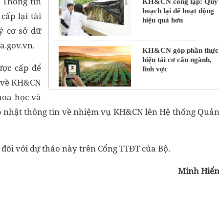
 Thông tin
KH&CN công lập: Quy
hoạch lại để hoạt động
ấp lại tài
hiệu quả hơn
ý cơ sở dữ
ta.gov.vn.
KH&CN góp phần thực
hiện tái cơ cấu ngành,
ược cấp để
lĩnh vực
ia về KH&CN
hoa học và
ập nhật thông tin về nhiệm vụ KH&CN lên Hệ thống Quả
đối với dự thảo này trên Cổng TTĐT của Bộ.
Minh Hiể