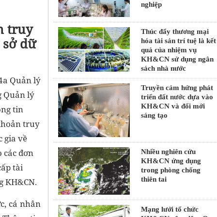
nghiệp
n truy
Thúc đẩy thương mại
 sở dữ
hóa tài sản trí tuệ là kết
quả của nhiệm vụ
KH&CN sử dụng ngân
sách nhà nước
4a Quản lý
Truyền cảm hứng phát
g Quản lý
triển đất nước dựa vào
KH&CN và đổi mới
ng tin
sáng tạo
khoản truy
 gia về
 các đơn
Nhiều nghiên cứu
KH&CN ứng dụng
ấp tài
trong phòng chống
thiên tai
ng KH&CN.
c, cá nhân
Mạng lưới tổ chức