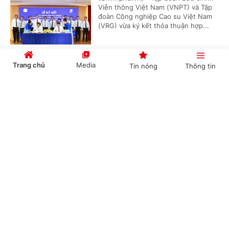
Viễn thông Việt Nam (VNPT) và Tập
đoàn Công nghiệp Cao su Việt Nam
(VRG) vừa ký kết thỏa thuận hợp...
Trang chủ
Media
Tin nóng
Thông tin
Phê duyệt Điều chỉnh Quy hoạch chung Khu
kinh tế Vũng Áng, tỉnh Hà Tĩnh đến năm 2050
Cổng TTĐT Chính phủ
English
中文
(Chinhphu.vn) - Phó Thủ tướng
Thường trực Chính phủ Phạm Gia Túc
vừa ký Quyết định số 1487/QĐ-TTg
ngày 05/8/2026 phê duyệt Điều...
Chuyên mục
BIDV tung gói hỗ trợ '100 ngày chuyển đổi số'
CHÍNH TRỊ
KINH TẾ
tại Hà Nội
VĂN HÓA
XÃ HỘI
(Chinhphu.vn) - Hưởng ứng chiến
dịch "100 ngày chuyển đổi số" trên